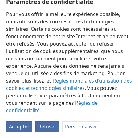
Paramètres de confidentialité
Publications de la Société Watch Tower — Index 1950-1985
20:11
g73 8/3 5
Pour vous offrir la meilleure expérience possible,
nous utilisons des cookies et des technologies
similaires. Certains cookies sont nécessaires au
fonctionnement de notre site Internet et ne peuvent
être refusés. Vous pouvez accepter ou refuser
Français
Préférences
l'utilisation de cookies supplémentaires, que nous
Copyright
© 2026 Watch Tower Bible and Tract Society of Pennsylvania
utilisons uniquement pour améliorer votre
Conditions d’utilisation
Règles de confidentialité
expérience. Aucune de ces données ne sera jamais
Paramètres de confidentialité
Se connecter
JW.ORG
vendue ou utilisée à des fins de marketing. Pour en
savoir plus, lisez les
Règles mondiales d’utilisation des
cookies et technologies similaires
. Vous pouvez
personnaliser vos paramètres à tout moment en
vous rendant sur la page des
Règles de
confidentialité
.
Accepter
Refuser
Personnaliser