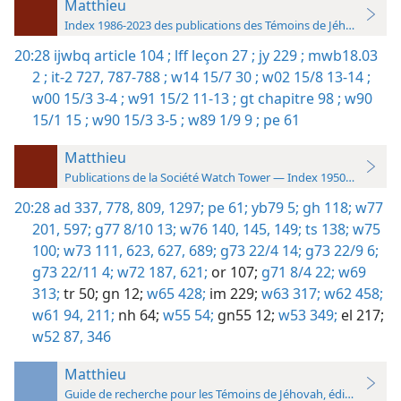
Matthieu
Index 1986-2023 des publications des Témoins de Jéhovah
20:28
ijwbq article 104 ;
lff leçon 27 ;
jy 229 ;
mwb18.03
2 ;
it-2 727,
787-788 ;
w14 15/7 30 ;
w02 15/8 13-14 ;
w00 15/3 3-4 ;
w91 15/2 11-13 ;
gt chapitre 98 ;
w90
15/1 15 ;
w90 15/3 3-5 ;
w89 1/9 9 ;
pe 61
Matthieu
Publications de la Société Watch Tower — Index 1950-1985
20:28
ad 337,
778,
809,
1297;
pe 61;
yb79 5;
gh 118;
w77
201,
597;
g77 8/10 13;
w76 140,
145,
149;
ts 138;
w75
100;
w73 111,
623,
627,
689;
g73 22/4 14;
g73 22/9 6;
g73 22/11 4;
w72 187,
621;
or 107;
g71 8/4 22;
w69
313;
tr 50;
gn 12;
w65 428;
im 229;
w63 317;
w62 458;
w61 94,
211;
nh 64;
w55 54;
gn55 12;
w53 349;
el 217;
w52 87,
346
Matthieu
Guide de recherche pour les Témoins de Jéhovah, édition 2019