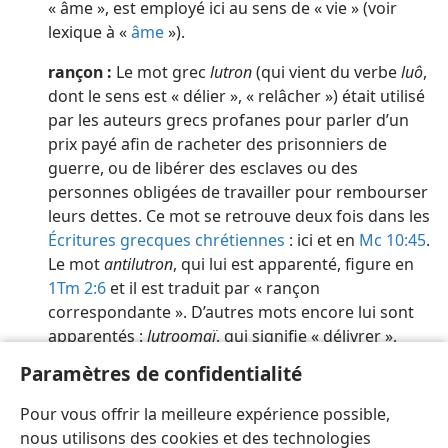
« âme », est employé ici au sens de « vie » (voir
lexique à «
âme
»).
rançon :
Le mot grec
lutron
(qui vient du verbe
luô
,
dont le sens est « délier », « relâcher ») était utilisé
par les auteurs grecs profanes pour parler d’un
prix payé afin de racheter des prisonniers de
guerre, ou de libérer des esclaves ou des
personnes obligées de travailler pour rembourser
leurs dettes. Ce mot se retrouve deux fois dans les
Écritures grecques chrétiennes
: ici et en
Mc 10:45
.
Le mot
antilutron
, qui lui est apparenté, figure en
1Tm 2:6
et il est traduit par « rançon
correspondante ». D’autres mots encore lui sont
apparentés :
lutroomaï
, qui signifie « délivrer »,
« libérer », « libérer par rançon » (
1P 1:18 ;
Tt 2:14
;
Paramètres de confidentialité
voir aussi les notes), et
apolutrôsis
, souvent rendu
par « libération par rançon » (
Éph 1:7 ;
Col 1:14 ;
Pour vous offrir la meilleure expérience possible,
Rm 3:24 ;
8:23 ;
Hé 9:15 ;
11:35
) [voir
lexique
].
nous utilisons des cookies et des technologies