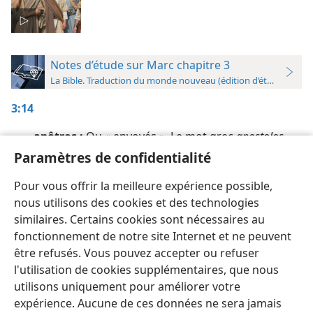
Notes d’étude sur Marc chapitre 3
La Bible. Traduction du monde nouveau (édition d’étude)
3:14
apôtres :
Ou « envoyés ». Le mot grec
apostolos
vient du verbe
apostéllô
, qui est utilisé vers la fin de
Paramètres de confidentialité
ce verset, où il est traduit par « enverrait » (voir
Pour vous offrir la meilleure expérience possible,
note d’étude sur Mt 10:2
).
nous utilisons des cookies et des technologies
similaires. Certains cookies sont nécessaires au
fonctionnement de notre site Internet et ne peuvent
être refusés. Vous pouvez accepter ou refuser
l'utilisation de cookies supplémentaires, que nous
Français
Préférences
utilisons uniquement pour améliorer votre
Copyright
© 2026 Watch Tower Bible and Tract Society of Pennsylvania
expérience. Aucune de ces données ne sera jamais
Conditions d’utilisation
Règles de confidentialité