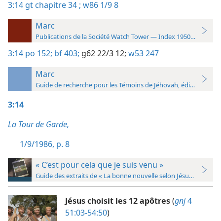
3:14
gt chapitre 34 ;
w86 1/9 8
Marc
Publications de la Société Watch Tower — Index 1950-1985
3:14
po 152;
bf 403;
g62 22/3 12;
w53 247
Marc
Guide de recherche pour les Témoins de Jéhovah, édition 2019
3:14
La Tour de Garde,
1/9/1986, p. 8
« C’est pour cela que je suis venu »
Guide des extraits de « La bonne nouvelle selon Jésus »
Jésus choisit les 12 apôtres
(
gnj
4
51:03-54:50
)