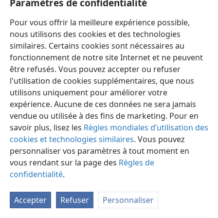
Paramètres de confidentialité
Mais lorsque Jésus a donné cette instruction à ses
disciples, il avait manifestement une idée
Pour vous offrir la meilleure expérience possible,
différente en tête.
nous utilisons des cookies et des technologies
similaires. Certains cookies sont nécessaires au
fonctionnement de notre site Internet et ne peuvent
être refusés. Vous pouvez accepter ou refuser
l'utilisation de cookies supplémentaires, que nous
Français
Préférences
utilisons uniquement pour améliorer votre
expérience. Aucune de ces données ne sera jamais
Copyright
© 2026 Watch Tower Bible and Tract Society of Pennsylvania
Conditions d’utilisation
Règles de confidentialité
vendue ou utilisée à des fins de marketing. Pour en
Paramètres de confidentialité
Se connecter
JW.ORG
savoir plus, lisez les
Règles mondiales d’utilisation des
cookies et technologies similaires
. Vous pouvez
personnaliser vos paramètres à tout moment en
vous rendant sur la page des
Règles de
confidentialité
.
Accepter
Refuser
Personnaliser