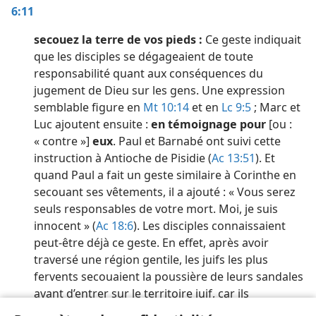
6:11
secouez la terre de vos pieds :
Ce geste indiquait
que les disciples se dégageaient de toute
responsabilité quant aux conséquences du
jugement de Dieu sur les gens. Une expression
semblable figure en
Mt 10:14
et en
Lc 9:5
; Marc et
Luc ajoutent ensuite :
en témoignage pour
[ou :
« contre »]
eux
. Paul et Barnabé ont suivi cette
instruction à Antioche de Pisidie (
Ac 13:51
). Et
quand Paul a fait un geste similaire à Corinthe en
secouant ses vêtements, il a ajouté : « Vous serez
seuls responsables de votre mort. Moi, je suis
innocent » (
Ac 18:6
). Les disciples connaissaient
peut-être déjà ce geste. En effet, après avoir
traversé une région gentile, les juifs les plus
fervents secouaient la poussière de leurs sandales
avant d’entrer sur le territoire juif, car ils
considéraient cette poussière comme impure.