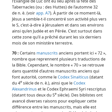
l’Évangile de Luc ont eu lieu après la fête des
Tabernacles (ou : des Huttes) de l’automne 32
de n. è. (voir
app. A7
). À partir de ce moment-là,
Jésus a semble-t-il concentré son activité plus vers
le S, c’est-à-dire à Jérusalem et dans ses environs
ainsi qu’en Judée et en Pérée. C’est surtout dans
cette zone qu’il a prêché durant les six derniers
mois de son ministère terrestre.
70 :
Certains
manuscrits
anciens portent ici « 72 »,
nombre que reprennent plusieurs traductions de
la Bible. Cependant, le nombre « 70 » se retrouve
dans quantité d’autres manuscrits anciens qui
font autorité, comme le
Codex Sinaiticus
(datant
e
du 4
siècle de n. è.), ainsi que le
Codex
Alexandrinus
et le Codex Ephraemi Syri rescriptus
e
(datant tous deux du 5
siècle). Des biblistes ont
avancé diverses raisons pour expliquer cette
différence entre les manuscrits, mais elle est