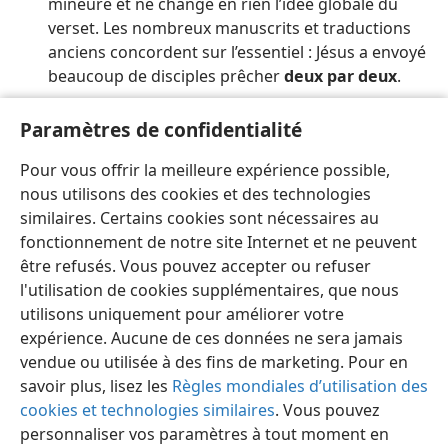
mineure et ne change en rien l’idée globale du
verset. Les nombreux manuscrits et traductions
anciens concordent sur l’essentiel : Jésus a envoyé
beaucoup de disciples prêcher
deux par deux
.
70 autres disciples :
Il s’agit sans doute de
Paramètres de confidentialité
70 disciples en plus des 12 apôtres, qui avaient été
formés et envoyés quelque temps auparavant (
Lc
Pour vous offrir la meilleure expérience possible,
9:1-6
).
nous utilisons des cookies et des technologies
similaires. Certains cookies sont nécessaires au
fonctionnement de notre site Internet et ne peuvent
être refusés. Vous pouvez accepter ou refuser
l'utilisation de cookies supplémentaires, que nous
Français
Préférences
utilisons uniquement pour améliorer votre
expérience. Aucune de ces données ne sera jamais
Copyright
© 2026 Watch Tower Bible and Tract Society of Pennsylvania
Conditions d’utilisation
Règles de confidentialité
vendue ou utilisée à des fins de marketing. Pour en
Paramètres de confidentialité
Se connecter
JW.ORG
savoir plus, lisez les
Règles mondiales d’utilisation des
cookies et technologies similaires
. Vous pouvez
personnaliser vos paramètres à tout moment en