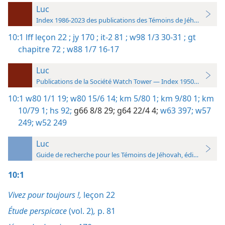
Luc
Index 1986-2023 des publications des Témoins de Jéhovah
10:1
lff leçon 22 ;
jy 170 ;
it-2 81 ;
w98 1/3 30-31 ;
gt
chapitre 72 ;
w88 1/7 16-17
Luc
Publications de la Société Watch Tower — Index 1950-1985
10:1
w80 1/1 19;
w80 15/6 14;
km 5/80 1;
km 9/80 1;
km
10/79 1;
hs 92;
g66 8/8 29;
g64 22/4 4;
w63 397;
w57
249;
w52 249
Luc
Guide de recherche pour les Témoins de Jéhovah, édition 2019
10:1
Vivez pour toujours !,
leçon 22
Étude perspicace
(vol. 2)
,
p. 81