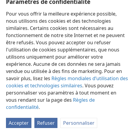
Paramètres de confidentialité
Pour vous offrir la meilleure expérience possible,
nous utilisons des cookies et des technologies
similaires. Certains cookies sont nécessaires au
fonctionnement de notre site Internet et ne peuvent
Français
Préférences
être refusés. Vous pouvez accepter ou refuser
Copyright
© 2026 Watch Tower Bible and Tract Society of Pennsylvania
l'utilisation de cookies supplémentaires, que nous
Conditions d’utilisation
Règles de confidentialité
utilisons uniquement pour améliorer votre
Paramètres de confidentialité
Se connecter
JW.ORG
expérience. Aucune de ces données ne sera jamais
vendue ou utilisée à des fins de marketing. Pour en
savoir plus, lisez les
Règles mondiales d’utilisation des
cookies et technologies similaires
. Vous pouvez
personnaliser vos paramètres à tout moment en
vous rendant sur la page des
Règles de
confidentialité
.
Accepter
Refuser
Personnaliser