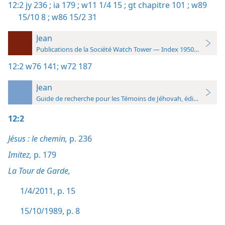
12:2
jy 236 ;
ia 179 ;
w11 1/4 15 ;
gt chapitre 101 ;
w89
15/10 8 ;
w86 15/2 31
Jean
Publications de la Société Watch Tower — Index 1950-1985
12:2
w76 141;
w72 187
Jean
Guide de recherche pour les Témoins de Jéhovah, édition 2019
12:2
Jésus : le chemin,
p. 236
Imitez,
p. 179
La Tour de Garde,
1/4/2011, p. 15
15/10/1989, p. 8