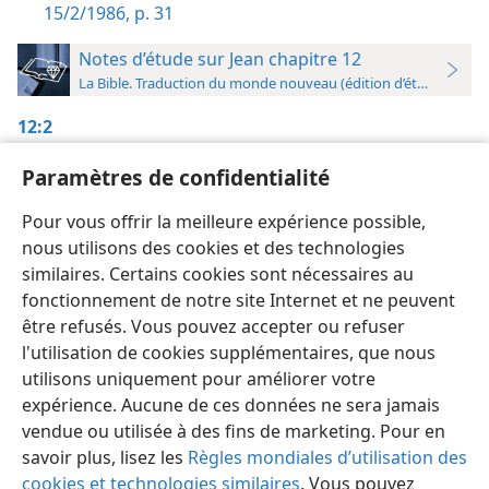
15/2/1986, p. 31
Notes d’étude sur Jean chapitre 12
La Bible. Traduction du monde nouveau (édition d’étude)
12:2
repas :
C.-à-d. le repas du soir qui a eu lieu chez
Paramètres de confidentialité
Simon le lépreux, après le coucher du soleil, au
Pour vous offrir la meilleure expérience possible,
début du 9 nisan (
Mt 26:6 ;
Mc 14:3
).
nous utilisons des cookies et des technologies
similaires. Certains cookies sont nécessaires au
fonctionnement de notre site Internet et ne peuvent
être refusés. Vous pouvez accepter ou refuser
l'utilisation de cookies supplémentaires, que nous
Français
Préférences
utilisons uniquement pour améliorer votre
Copyright
© 2026 Watch Tower Bible and Tract Society of Pennsylvania
expérience. Aucune de ces données ne sera jamais
Conditions d’utilisation
Règles de confidentialité
Paramètres de confidentialité
Se connecter
JW.ORG
vendue ou utilisée à des fins de marketing. Pour en
savoir plus, lisez les
Règles mondiales d’utilisation des
cookies et technologies similaires
. Vous pouvez