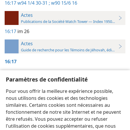
16:17
w94 1/4 30-31 ;
w90 15/6 16
Actes
Publications de la Société Watch Tower — Index 1950-1985
16:17
im 26
Actes
Guide de recherche pour les Témoins de Jéhovah, édition 2019
16:17
La Tour de Garde,
Paramètres de confidentialité
1/4/1994, p. 30-31
Pour vous offrir la meilleure expérience possible,
15/6/1990, p. 16
nous utilisons des cookies et des technologies
similaires. Certains cookies sont nécessaires au
fonctionnement de notre site Internet et ne peuvent
être refusés. Vous pouvez accepter ou refuser
l'utilisation de cookies supplémentaires, que nous