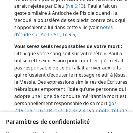
serait rejetée par Dieu (
Né 5:13
). Paul a fait un
geste similaire à Antioche de Pisidie quand il a
‘secoué la poussière de ses pieds’ contre ceux qui
s’opposaient à lui dans cette ville (voir
notes
d’étude sur Ac 13:51 ;
Lc 9:5
).
Vous serez seuls responsables de votre mort :
Litt. « que votre sang soit sur votre tête ». Paul a
utilisé cette expression pour montrer qu’il n’était
pas responsable de ce qui allait arriver aux Juifs
qui refusaient d’écouter le message relatif à Jésus,
le Messie. Des expressions similaires des Écritures
hébraïques emportent l’idée qu’une personne qui
adopte une ligne de conduite méritant la mort est
personnellement responsable de sa mort (
Jos
2:19 ;
2S 1:16 ;
1R 2:37 ;
Éz 33:2-4
; voir
note d’étude
sur Mt 27:25
). Paul ajoute :
Moi, je suis innocent
Paramètres de confidentialité
(litt. « moi, je suis pur »), autrement dit « je ne suis
pas coupable », « je ne suis pas responsable » (voir