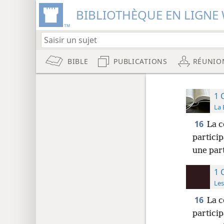
BIBLIOTHÈQUE EN LIGNE 
BIBLE
PUBLICATIONS
RÉUNIO
1 
La 
16
La c
particip
une part
1 
Les
16
La 
partici