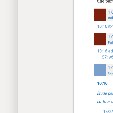
une part
1 
Ind
10:16
it-
1 
Pub
10:16
ad
57;
w5
1 
Gui
10:16
Étude pe
La Tour 
15/2/