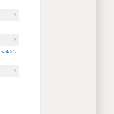
;
w56 54,