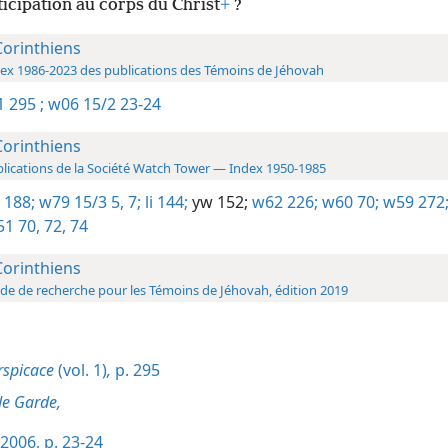
icipation au corps du Christ
+
?
Corinthiens
ex 1986-2023 des publications des Témoins de Jéhovah
1 295 ;
w06 15/2 23-24
Corinthiens
lications de la Société Watch Tower — Index 1950-1985
 188;
w79 15/3 5,
7;
li 144;
yw 152;
w62 226;
w60 70;
w59 272
1 70,
72,
74
Corinthiens
de de recherche pour les Témoins de Jéhovah, édition 2019
rspicace
(vol. 1)
,
p. 295
de Garde,
2006, p. 23-24