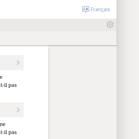
Français
ne
-​il pas
une
t-​il pas