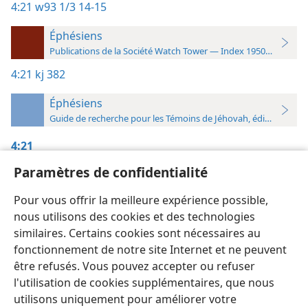
4:21
w93 1/3 14-15
Éphésiens
Publications de la Société Watch Tower — Index 1950-1985
4:21
kj 382
Éphésiens
Guide de recherche pour les Témoins de Jéhovah, édition 2019
4:21
Paramètres de confidentialité
La Tour de Garde,
Pour vous offrir la meilleure expérience possible,
1/3/1993, p. 14-15
nous utilisons des cookies et des technologies
similaires. Certains cookies sont nécessaires au
fonctionnement de notre site Internet et ne peuvent
être refusés. Vous pouvez accepter ou refuser
l'utilisation de cookies supplémentaires, que nous
Français
Préférences
utilisons uniquement pour améliorer votre
Copyright
© 2026 Watch Tower Bible and Tract Society of Pennsylvania