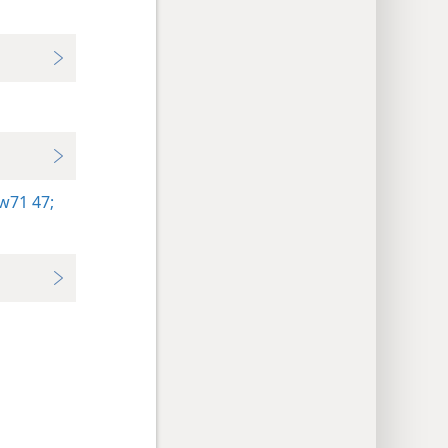
w71 47;