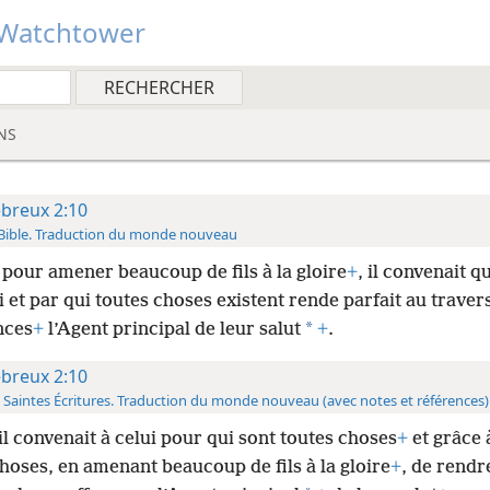
Watchtower
NS
breux 2:10
Bible. Traduction du monde nouveau
 pour amener beaucoup de fils à la gloire
+
, il convenait q
 et par qui toutes choses existent rende parfait au traver
*
nces
+
l’Agent principal de leur salut
+
.
breux 2:10
 Saintes Écritures. Traduction du monde nouveau (avec notes et références)
il convenait à celui pour qui sont toutes choses
+
et grâce 
hoses, en amenant beaucoup de fils à la gloire
+
, de rendr