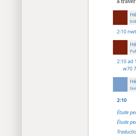
à traver
Hé
Ind
2:10
nwt
Hé
Pub
2:10
ad 
w70 7
Hé
Gui
2:10
Étude pe
Étude pe
Traducti