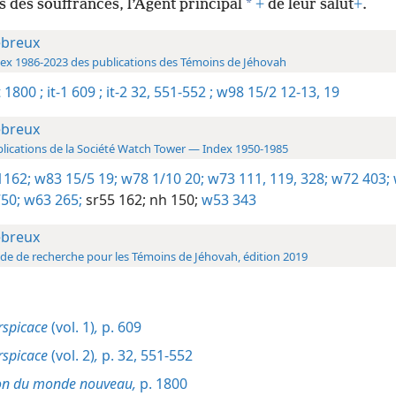
*
s des souffrances, l’Agent principal
+
de leur salut
+
.
breux
ex 1986-2023 des publications des Témoins de Jéhovah
 1800 ;
it-1 609 ;
it-2 32,
551-552 ;
w98 15/2 12-13,
19
breux
lications de la Société Watch Tower — Index 1950-1985
1162;
w83 15/5 19;
w78 1/10 20;
w73 111,
119,
328;
w72 403;
50;
w63 265;
sr55 162;
nh 150;
w53 343
breux
de de recherche pour les Témoins de Jéhovah, édition 2019
rspicace
(vol. 1)
,
p. 609
rspicace
(vol. 2)
,
p. 32,
551-552
on du monde nouveau,
p. 1800