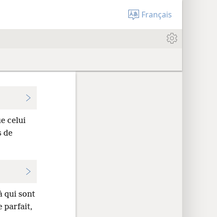
Français
ue celui
s de
à qui sont
e parfait,