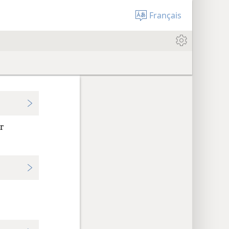
Français
r