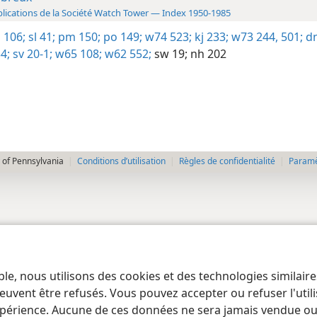
lications de la Société Watch Tower — Index 1950-1985
 106;
sl 41;
pm 150;
po 149;
w74 523;
kj 233;
w73 244,
501;
dn
4;
sv 20-1;
w65 108;
w62 552;
sw 19;
nh 202
 of Pennsylvania
Conditions d’utilisation
Règles de confidentialité
Paramèt
ble, nous utilisons des cookies et des technologies similair
euvent être refusés. Vous pouvez accepter ou refuser l'uti
périence. Aucune de ces données ne sera jamais vendue ou u