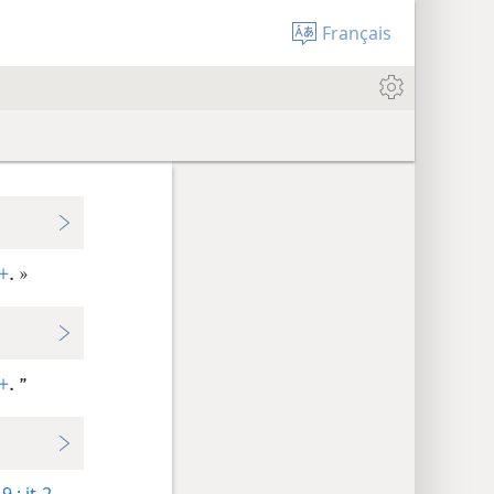
Français
+
. »
+
. ”