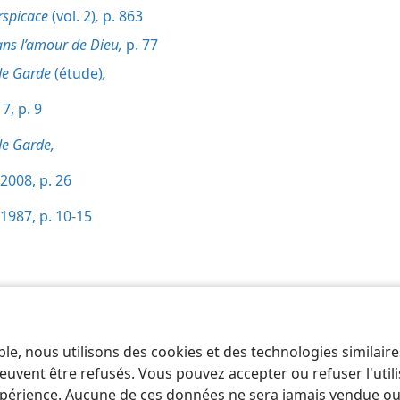
rspicace
(vol. 2)
,
p. 863
ans l’amour de Dieu,
p. 77
de Garde
(étude)
,
7, p. 9
de Garde,
2008, p. 26
1987, p. 10-15
 of Pennsylvania
Conditions d’utilisation
Règles de confidentialité
Paramèt
ble, nous utilisons des cookies et des technologies similair
euvent être refusés. Vous pouvez accepter ou refuser l'uti
périence. Aucune de ces données ne sera jamais vendue ou u