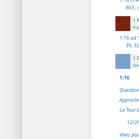
1:16
cl 4
863 ;
w
1 
Pub
1:16
ad 
39,
32
1 
Gui
1:16
Question
Approche
La Tour 
12/20
Vivez pou