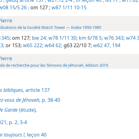
0 ;
ijwbq article 137 ;
w21.12 2-4 ;
lff leçon 40 ;
lvs 77 ;
w17.02 
08 15/5 26 ;
om 127 ;
w87 1/11 10-15
Pierre
lications de la Société Watch Tower — Index 1950-1985
1345;
om 127;
bw 24;
w78 1/11 30;
km 6/78 5;
w76 343;
w74 3
3;
or 153;
w65 222;
w64 62;
g63 22/10 7;
w62 47,
194
Pierre
de de recherche pour les Témoins de Jéhovah, édition 2019
s bibliques,
article 137
z-vous de Jéhovah,
p. 38-40
de Garde
(étude)
,
21, p. 2,
3-4
r toujours !,
leçon 40