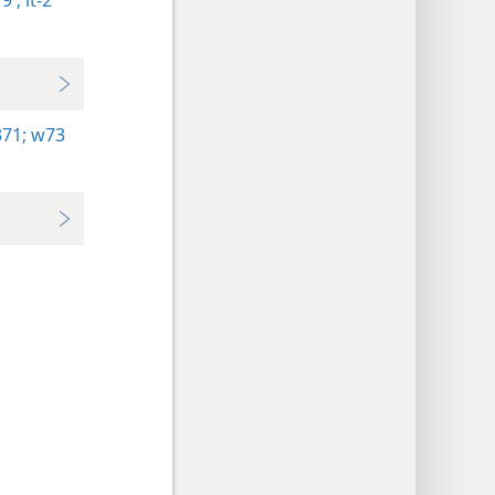
9 ;
it-2
71;
w73