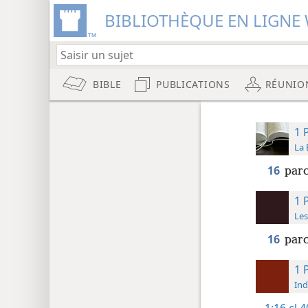
BIBLIOTHÈQUE EN LIGNE 
BIBLE
PUBLICATIONS
RÉUNIO
1 
La 
16
parc
1 
Les
16
parc
1 
Ind