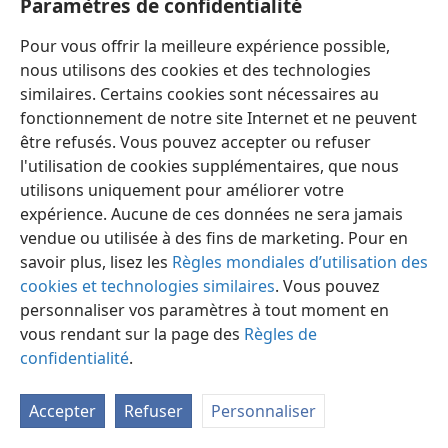
Paramètres de confidentialité
Pour vous offrir la meilleure expérience possible,
nous utilisons des cookies et des technologies
similaires. Certains cookies sont nécessaires au
fonctionnement de notre site Internet et ne peuvent
Français
Préférences
être refusés. Vous pouvez accepter ou refuser
Copyright
© 2026 Watch Tower Bible and Tract Society of Pennsylvania
l'utilisation de cookies supplémentaires, que nous
Conditions d’utilisation
Règles de confidentialité
utilisons uniquement pour améliorer votre
Paramètres de confidentialité
Se connecter
JW.ORG
expérience. Aucune de ces données ne sera jamais
vendue ou utilisée à des fins de marketing. Pour en
savoir plus, lisez les
Règles mondiales d’utilisation des
cookies et technologies similaires
. Vous pouvez
personnaliser vos paramètres à tout moment en
vous rendant sur la page des
Règles de
confidentialité
.
Accepter
Refuser
Personnaliser