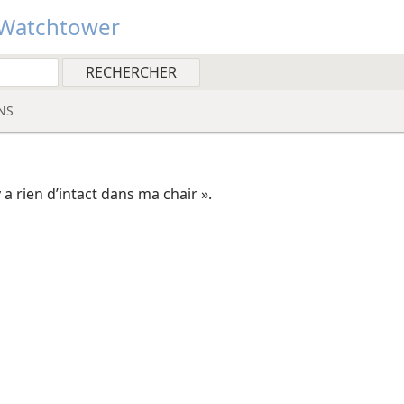
Watchtower
NS
n’y a rien d’intact dans ma chair ».