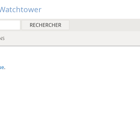
Watchtower
NS
ue
.