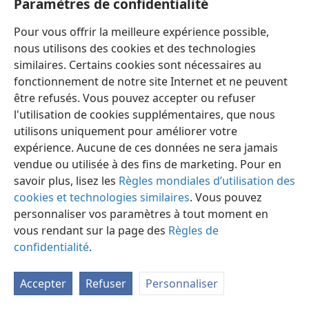
Paramètres de confidentialité
Pour vous offrir la meilleure expérience possible,
nous utilisons des cookies et des technologies
similaires. Certains cookies sont nécessaires au
fonctionnement de notre site Internet et ne peuvent
Français
Préférences
être refusés. Vous pouvez accepter ou refuser
Copyright
© 2026 Watch Tower Bible and Tract Society of Pennsylvania
l'utilisation de cookies supplémentaires, que nous
Conditions d’utilisation
Règles de confidentialité
utilisons uniquement pour améliorer votre
Paramètres de confidentialité
Se connecter
JW.ORG
expérience. Aucune de ces données ne sera jamais
vendue ou utilisée à des fins de marketing. Pour en
savoir plus, lisez les
Règles mondiales d’utilisation des
cookies et technologies similaires
. Vous pouvez
personnaliser vos paramètres à tout moment en
vous rendant sur la page des
Règles de
confidentialité
.
Accepter
Refuser
Personnaliser