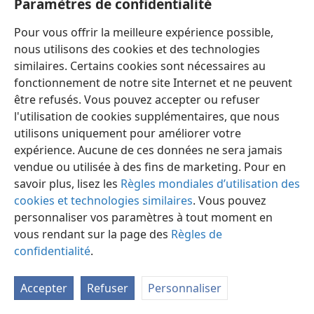
Paramètres de confidentialité
Pour vous offrir la meilleure expérience possible,
nous utilisons des cookies et des technologies
similaires. Certains cookies sont nécessaires au
fonctionnement de notre site Internet et ne peuvent
Français
Préférences
être refusés. Vous pouvez accepter ou refuser
Copyright
© 2026 Watch Tower Bible and Tract Society of Pennsylvania
l'utilisation de cookies supplémentaires, que nous
Conditions d’utilisation
Règles de confidentialité
utilisons uniquement pour améliorer votre
Paramètres de confidentialité
Se connecter
JW.ORG
expérience. Aucune de ces données ne sera jamais
vendue ou utilisée à des fins de marketing. Pour en
savoir plus, lisez les
Règles mondiales d’utilisation des
cookies et technologies similaires
. Vous pouvez
personnaliser vos paramètres à tout moment en
vous rendant sur la page des
Règles de
confidentialité
.
Accepter
Refuser
Personnaliser