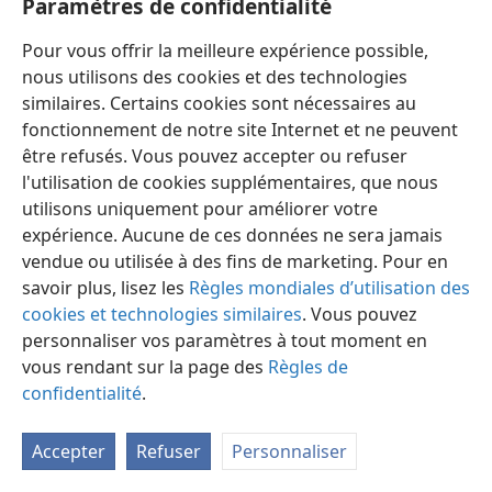
Paramètres de confidentialité
Pour vous offrir la meilleure expérience possible,
nous utilisons des cookies et des technologies
similaires. Certains cookies sont nécessaires au
fonctionnement de notre site Internet et ne peuvent
Français
Préférences
être refusés. Vous pouvez accepter ou refuser
Copyright
© 2026 Watch Tower Bible and Tract Society of Pennsylvania
l'utilisation de cookies supplémentaires, que nous
Conditions d’utilisation
Règles de confidentialité
utilisons uniquement pour améliorer votre
Paramètres de confidentialité
Se connecter
JW.ORG
expérience. Aucune de ces données ne sera jamais
vendue ou utilisée à des fins de marketing. Pour en
savoir plus, lisez les
Règles mondiales d’utilisation des
cookies et technologies similaires
. Vous pouvez
personnaliser vos paramètres à tout moment en
vous rendant sur la page des
Règles de
confidentialité
.
Accepter
Refuser
Personnaliser