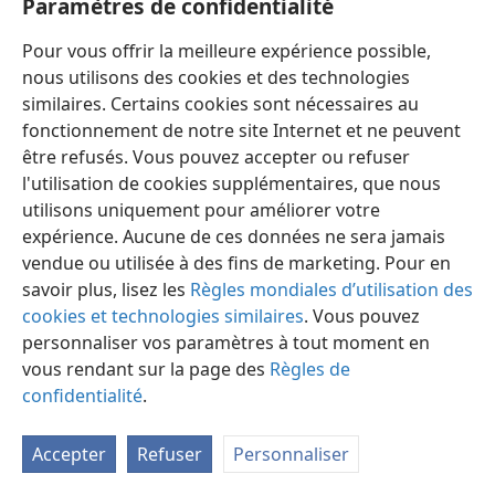
Paramètres de confidentialité
Pour vous offrir la meilleure expérience possible,
nous utilisons des cookies et des technologies
similaires. Certains cookies sont nécessaires au
fonctionnement de notre site Internet et ne peuvent
Français
Préférences
être refusés. Vous pouvez accepter ou refuser
Copyright
© 2026 Watch Tower Bible and Tract Society of Pennsylvania
l'utilisation de cookies supplémentaires, que nous
Conditions d’utilisation
Règles de confidentialité
utilisons uniquement pour améliorer votre
Paramètres de confidentialité
Se connecter
JW.ORG
expérience. Aucune de ces données ne sera jamais
vendue ou utilisée à des fins de marketing. Pour en
savoir plus, lisez les
Règles mondiales d’utilisation des
cookies et technologies similaires
. Vous pouvez
personnaliser vos paramètres à tout moment en
vous rendant sur la page des
Règles de
confidentialité
.
Accepter
Refuser
Personnaliser