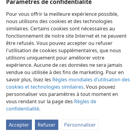
Paramètres de confidentialité
Pour vous offrir la meilleure expérience possible,
nous utilisons des cookies et des technologies
similaires. Certains cookies sont nécessaires au
fonctionnement de notre site Internet et ne peuvent
Français
Préférences
être refusés. Vous pouvez accepter ou refuser
Copyright
© 2026 Watch Tower Bible and Tract Society of Pennsylvania
l'utilisation de cookies supplémentaires, que nous
Conditions d’utilisation
Règles de confidentialité
utilisons uniquement pour améliorer votre
Paramètres de confidentialité
Se connecter
JW.ORG
expérience. Aucune de ces données ne sera jamais
vendue ou utilisée à des fins de marketing. Pour en
savoir plus, lisez les
Règles mondiales d’utilisation des
cookies et technologies similaires
. Vous pouvez
personnaliser vos paramètres à tout moment en
vous rendant sur la page des
Règles de
confidentialité
.
Accepter
Refuser
Personnaliser