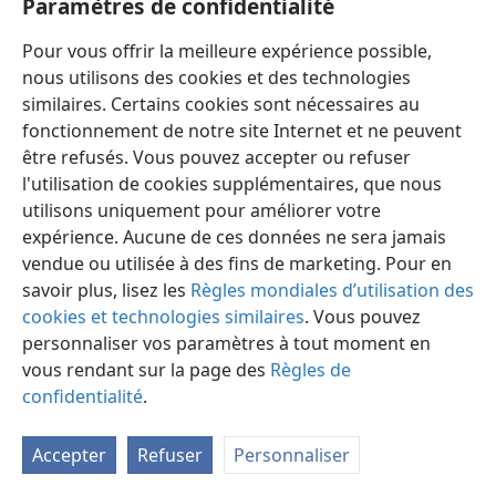
Paramètres de confidentialité
Pour vous offrir la meilleure expérience possible,
nous utilisons des cookies et des technologies
similaires. Certains cookies sont nécessaires au
fonctionnement de notre site Internet et ne peuvent
Français
Préférences
être refusés. Vous pouvez accepter ou refuser
Copyright
© 2026 Watch Tower Bible and Tract Society of Pennsylvania
l'utilisation de cookies supplémentaires, que nous
Conditions d’utilisation
Règles de confidentialité
utilisons uniquement pour améliorer votre
Paramètres de confidentialité
Se connecter
JW.ORG
expérience. Aucune de ces données ne sera jamais
vendue ou utilisée à des fins de marketing. Pour en
savoir plus, lisez les
Règles mondiales d’utilisation des
cookies et technologies similaires
. Vous pouvez
personnaliser vos paramètres à tout moment en
vous rendant sur la page des
Règles de
confidentialité
.
Accepter
Refuser
Personnaliser