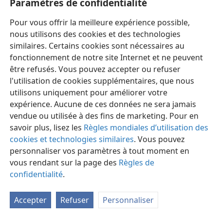
Paramètres de confidentialité
Communications
Pour vous offrir la meilleure expérience possible,
nous utilisons des cookies et des technologies
similaires. Certains cookies sont nécessaires au
fonctionnement de notre site Internet et ne peuvent
être refusés. Vous pouvez accepter ou refuser
Français
Partager
Préférences
l'utilisation de cookies supplémentaires, que nous
utilisons uniquement pour améliorer votre
Copyright
© 2026 Watch Tower Bible and Tract Society of Pennsylvania
Conditions d’utilisation
Règles de confidentialité
expérience. Aucune de ces données ne sera jamais
Paramètres de confidentialité
Se connecter
JW.ORG
vendue ou utilisée à des fins de marketing. Pour en
savoir plus, lisez les
Règles mondiales d’utilisation des
cookies et technologies similaires
. Vous pouvez
personnaliser vos paramètres à tout moment en
vous rendant sur la page des
Règles de
confidentialité
.
Accepter
Refuser
Personnaliser