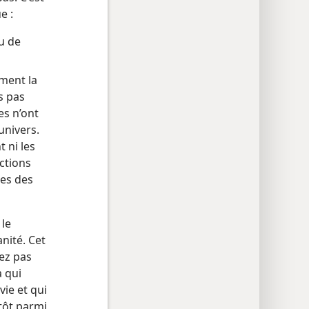
e :
u de
ment la
s pas
es n’ont
univers.
 ni les
ctions
ses des
 le
nité. Cet
ez pas
à qui
vie et qui
utôt parmi