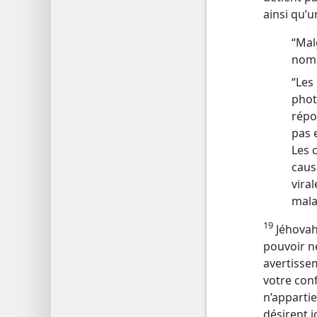
ainsi qu’u
“Mal
nomb
“Les
phot
répo
pas 
Les 
caus
vira
mala
19
Jéhovah,
pouvoir n
avertisse
votre conf
n’appartien
désirent j