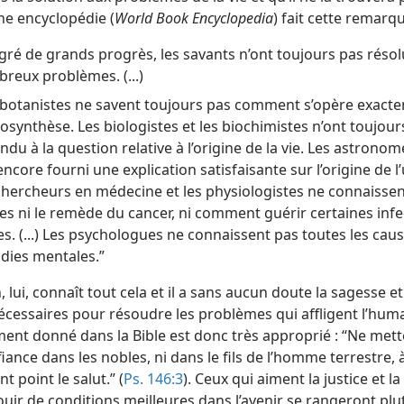
ne encyclopédie (
World Book Encyclopedia
) fait cette remarqu
gré de grands progrès, les savants n’ont toujours pas résol
reux problèmes. (...)
 botanistes ne savent toujours pas comment s’opère exacte
osynthèse. Les biologistes et les biochimistes n’ont toujour
ndu à la question relative à l’origine de la vie. Les astronom
encore fourni une explication satisfaisante sur l’origine de l’
chercheurs en médecine et les physiologistes ne connaissent
es ni le remède du cancer, ni comment guérir certaines infe
les. (...) Les psychologues ne connaissent pas toutes les cau
dies mentales.”
 lui, connaît tout cela et il a sans aucun doute la sagesse et
écessaires pour résoudre les problèmes qui affligent l’huma
ment donné dans la Bible est donc très approprié : “Ne mett
iance dans les nobles, ni dans le fils de l’homme terrestre, 
t point le salut.” (
Ps. 146:3
). Ceux qui aiment la justice et la 
ouir de conditions meilleures dans l’avenir se rangeront pl