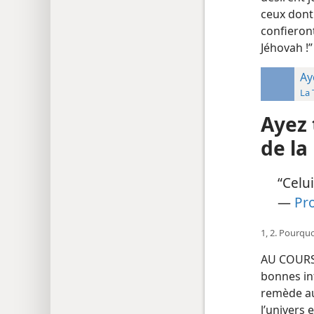
ceux dont
confieront
Jéhovah !
Ay
Ayez 
de l
“Celui
—
Pro
1, 2. Pourqu
AU COURS 
bonnes int
remède au
l’univers e