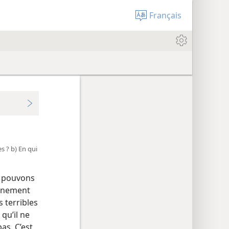
Français
s ? b) En qui
s pouvons
ainement
s terribles
qu’il ne
as. C’est