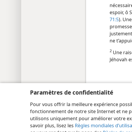
nécessaire
espoir, ô
71:5
). Une
promesse 
justement 
ne t’appui
2
Une rais
Jéhovah es
Paramètres de confidentialité
Copyright
© 2026 Watch Tower Bible and Tract Society
Pour vous offrir la meilleure expérience possi
fonctionnement de notre site Internet et ne p
utilisons uniquement pour améliorer votre ex
savoir plus, lisez les
Règles mondiales d’utilis