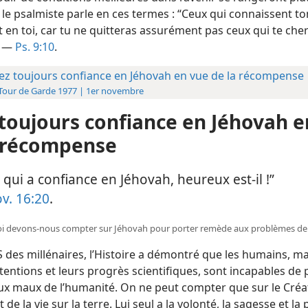
 le psalmiste parle en ces termes : “Ceux qui connaissent t
 en toi, car tu ne quitteras assurément pas ceux qui te che
” —
Ps. 9:10
.
ez toujours confiance en Jéhovah en vue de la récompense
La Tour de Garde 1977 | 1er novembre
toujours confiance en Jéhovah e
a récompense
 qui a confiance en Jéhovah, heureux est-​il !”
v. 16:20
.
oi devons-​nous compter sur Jéhovah pour porter remède aux problèmes de 
des millénaires, l’Histoire a démontré que les humains, ma
entions et leurs progrès scientifiques, sont incapables de 
x maux de l’humanité. On ne peut compter que sur le Créa
t de la vie sur la terre. Lui seul a la volonté, la sagesse et l