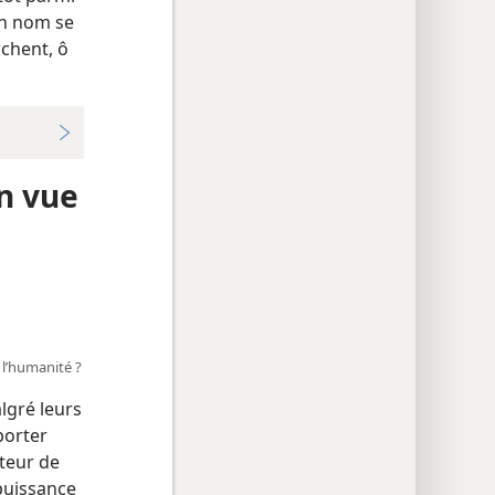
on nom se
rchent, ô
n vue
l’humanité ?
lgré leurs
porter
teur de
a puissance