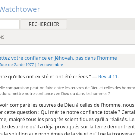
Watchtower
NS
ttez votre confiance en Jéhovah, pas dans l’homme
La Tour de Garde 1977 | 1er novembre
nté qu’elles ont existé et ont été créées.” —
Rév. 4:11
.
uelle comparaison peut-​on faire entre les œuvres de Dieu et celles des homme
 donc mettre notre confiance : en Dieu ou dans les hommes ?
voir comparé les œuvres de Dieu à celles de l’homme, nou
r cette question : Qui mérite notre confiance totale ? Cert
e, malgré tous les progrès scientifiques qu’il a réalisés. Le
 le désordre qu’il a déjà provoqués sur la terre démontrent 
s la solution aux problèmes de la vie et qu’il ne la trouvera p