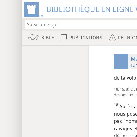
BIBLIOTHÈQUE EN LIGNE 
BIBLE
PUBLICATIONS
RÉUNIO
Me
de ta volo
18, 19. a) Q
devons-​nous
18
Après a
nous pose
pas l’homm
ravages et
détient pa