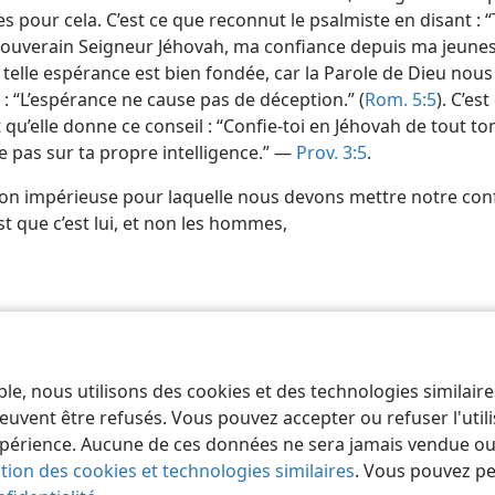
s pour cela. C’est ce que reconnut le psalmiste en disant :
 Souverain Seigneur Jéhovah, ma confiance depuis ma jeuness
 telle espérance est bien fondée, car la Parole de Dieu nous 
: “L’espérance ne cause pas de déception.” (
Rom. 5:5
). C’es
qu’elle donne ce conseil : “Confie-​toi en Jéhovah de tout t
e pas sur ta propre intelligence.” —
Prov. 3:5
.
on impérieuse pour laquelle nous devons mettre notre con
t que c’est lui, et non les hommes,
 of Pennsylvania
Conditions d’utilisation
Règles de confidentialité
Paramèt
ble, nous utilisons des cookies et des technologies similair
euvent être refusés. Vous pouvez accepter ou refuser l'uti
périence. Aucune de ces données ne sera jamais vendue ou u
ation des cookies et technologies similaires
. Vous pouvez p