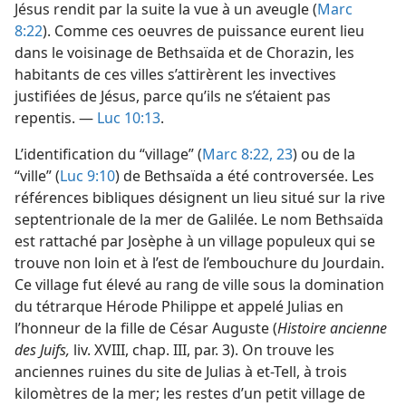
Jésus rendit par la suite la vue à un aveugle (
Marc
8:22
). Comme ces oeuvres de puissance eurent lieu
dans le voisinage de Bethsaïda et de Chorazin, les
habitants de ces villes s’attirèrent les invectives
justifiées de Jésus, parce qu’ils ne s’étaient pas
repentis. —
Luc 10:13
.
L’identification du “village” (
Marc 8:22, 23
) ou de la
“ville” (
Luc 9:10
) de Bethsaïda a été controversée. Les
références bibliques désignent un lieu situé sur la rive
septentrionale de la mer de Galilée. Le nom Bethsaïda
est rattaché par Josèphe à un village populeux qui se
trouve non loin et à l’est de l’embouchure du Jourdain.
Ce village fut élevé au rang de ville sous la domination
du tétrarque Hérode Philippe et appelé Julias en
l’honneur de la fille de César Auguste (
Histoire ancienne
des Juifs,
liv. XVIII, chap. III, par. 3). On trouve les
anciennes ruines du site de Julias à et-Tell, à trois
kilomètres de la mer; les restes d’un petit village de