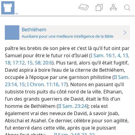
Bethléhem
Auxiliaire pour une meilleure intelligence de la Bible
paître les brebis de son père et c’est là qu’il fut oint par
Samuel pour être le futur roi d’Israël (
I Sam. 16:1,
4,
13,
18;
17:12,
15,
58;
20:6
). Plus tard, alors qu’il était fugitif,
David aspira à boire l’eau de la citerne de Bethléhem,
occupée à l’époque par une garnison philistine (
II Sam.
23:14, 15;
I Chron. 11:16, 17
). Notons en passant qu’il
subsiste trois puits du côté nord de la ville. Elhanan,
l’un des grands guerriers de David, était le fils d’un
homme de Bethléhem (
II Sam. 23:24
); cela est
également vrai des neveux de David, à savoir Joab,
Abischaï et Asahel. Ce dernier, célèbre pour son agilité,
fut enterré dans cette ville, après que le puissant