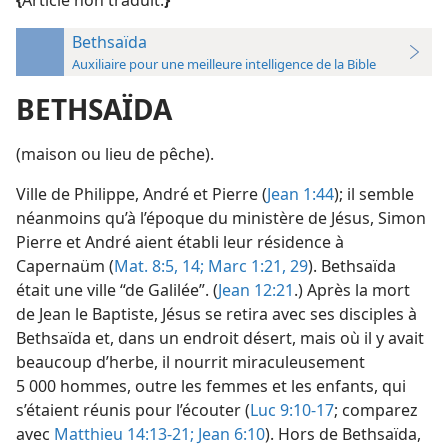
{
Article non traduit.
}
Bethsaïda
Auxiliaire pour une meilleure intelligence de la Bible
BETHSAÏDA
(maison ou lieu de pêche).
Ville de Philippe, André et Pierre (
Jean 1:44
); il semble
néanmoins qu’à l’époque du ministère de Jésus, Simon
Pierre et André aient établi leur résidence à
Capernaüm (
Mat. 8:5,
14;
Marc 1:21,
29
). Bethsaïda
était une ville “de Galilée”. (
Jean 12:21
.) Après la mort
de Jean le Baptiste, Jésus se retira avec ses disciples à
Bethsaïda et, dans un endroit désert, mais où il y avait
beaucoup d’herbe, il nourrit miraculeusement
5 000 hommes, outre les femmes et les enfants, qui
s’étaient réunis pour l’écouter (
Luc 9:10-17
; comparez
avec
Matthieu 14:13-21;
Jean 6:10
). Hors de Bethsaïda,