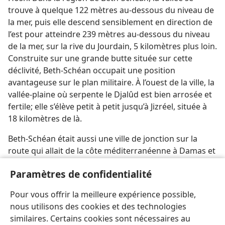
trouve à quelque 122 mètres au-dessous du niveau de
la mer, puis elle descend sensiblement en direction de
l’est pour atteindre 239 mètres au-dessous du niveau
de la mer, sur la rive du Jourdain, 5 kilomètres plus loin.
Construite sur une grande butte située sur cette
déclivité, Beth-Schéan occupait une position
avantageuse sur le plan militaire. À l’ouest de la ville, la
vallée-plaine où serpente le Djalûd est bien arrosée et
fertile; elle s’élève petit à petit jusqu’à Jizréel, située à
18 kilomètres de là.
Beth-Schéan était aussi une ville de jonction sur la
route qui allait de la côte méditerranéenne à Damas et
en Arabie, en passant par la vallée du Jourdain.
Paramètres de confidentialité
Des fouilles archéologiques entreprises à Beth-Schéan
Pour vous offrir la meilleure expérience possible,
ont mis au jour différentes couches ou niveaux
nous utilisons des cookies et des technologies
similaires. Certains cookies sont nécessaires au