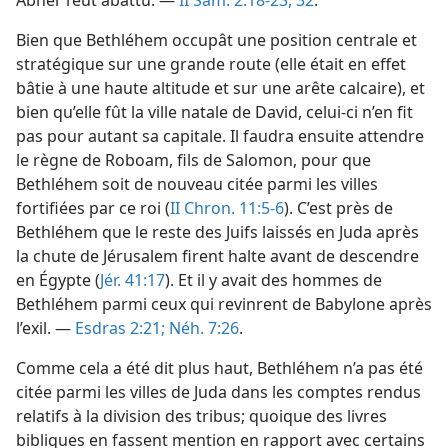
Abner l’eut abattu. —
II Sam. 2:18-23,
32
.
Bien que Bethléhem occupât une position centrale et
stratégique sur une grande route (elle était en effet
bâtie à une haute altitude et sur une arête calcaire), et
bien qu’elle fût la ville natale de David, celui-ci n’en fit
pas pour autant sa capitale. Il faudra ensuite attendre
le règne de Roboam, fils de Salomon, pour que
Bethléhem soit de nouveau citée parmi les villes
fortifiées par ce roi (
II Chron. 11:5-6
). C’est près de
Bethléhem que le reste des Juifs laissés en Juda après
la chute de Jérusalem firent halte avant de descendre
en Égypte (
Jér. 41:17
). Et il y avait des hommes de
Bethléhem parmi ceux qui revinrent de Babylone après
l’exil. —
Esdras 2:21;
Néh. 7:26
.
Comme cela a été dit plus haut, Bethléhem n’a pas été
citée parmi les villes de Juda dans les comptes rendus
relatifs à la division des tribus; quoique des livres
bibliques en fassent mention en rapport avec certains