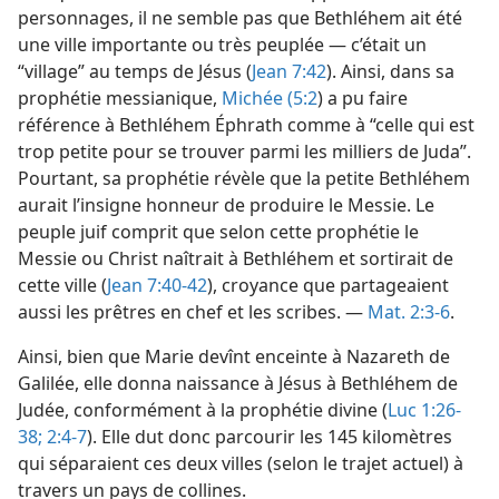
personnages, il ne semble pas que Bethléhem ait été
une ville importante ou très peuplée — c’était un
“village” au temps de Jésus (
Jean 7:42
). Ainsi, dans sa
prophétie messianique,
Michée (5:2
) a pu faire
référence à Bethléhem Éphrath comme à “celle qui est
trop petite pour se trouver parmi les milliers de Juda”.
Pourtant, sa prophétie révèle que la petite Bethléhem
aurait l’insigne honneur de produire le Messie. Le
peuple juif comprit que selon cette prophétie le
Messie ou Christ naîtrait à Bethléhem et sortirait de
cette ville (
Jean 7:40-42
), croyance que partageaient
aussi les prêtres en chef et les scribes. —
Mat. 2:3-6
.
Ainsi, bien que Marie devînt enceinte à Nazareth de
Galilée, elle donna naissance à Jésus à Bethléhem de
Judée, conformément à la prophétie divine (
Luc 1:26-
38;
2:4-7
). Elle dut donc parcourir les 145 kilomètres
qui séparaient ces deux villes (selon le trajet actuel) à
travers un pays de collines.