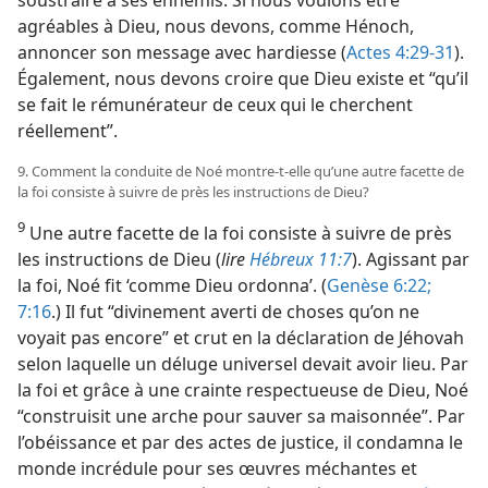
agréables à Dieu, nous devons, comme Hénoch,
annoncer son message avec hardiesse (
Actes 4:29-31
).
Également, nous devons croire que Dieu existe et “qu’il
se fait le rémunérateur de ceux qui le cherchent
réellement”.
9. Comment la conduite de Noé montre-​t-​elle qu’une autre facette de
la foi consiste à suivre de près les instructions de Dieu?
9
Une autre facette de la foi consiste à suivre de près
les instructions de Dieu (
lire
Hébreux 11:7
). Agissant par
la foi, Noé fit ‘comme Dieu ordonna’. (
Genèse 6:22;
7:16
.) Il fut “divinement averti de choses qu’on ne
voyait pas encore” et crut en la déclaration de Jéhovah
selon laquelle un déluge universel devait avoir lieu. Par
la foi et grâce à une crainte respectueuse de Dieu, Noé
“construisit une arche pour sauver sa maisonnée”. Par
l’obéissance et par des actes de justice, il condamna le
monde incrédule pour ses œuvres méchantes et