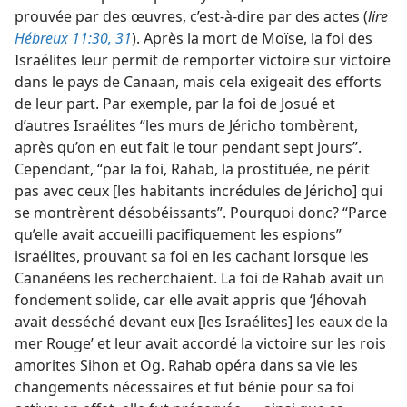
prouvée par des œuvres, c’est-à-dire par des actes (
lire
Hébreux 11:30, 31
). Après la mort de Moïse, la foi des
Israélites leur permit de remporter victoire sur victoire
dans le pays de Canaan, mais cela exigeait des efforts
de leur part. Par exemple, par la foi de Josué et
d’autres Israélites “les murs de Jéricho tombèrent,
après qu’on en eut fait le tour pendant
sept jours”.
Cependant, “par la foi, Rahab, la prostituée, ne périt
pas avec ceux [les habitants incrédules de Jéricho] qui
se montrèrent désobéissants”. Pourquoi donc? “Parce
qu’elle avait accueilli pacifiquement les espions”
israélites, prouvant sa foi en les cachant lorsque les
Cananéens les recherchaient. La foi de Rahab avait un
fondement solide, car elle avait appris que ‘Jéhovah
avait desséché devant eux [les Israélites] les eaux de la
mer Rouge’ et leur avait accordé la victoire sur les rois
amorites Sihon et Og. Rahab opéra dans sa vie les
changements nécessaires et fut bénie pour sa foi