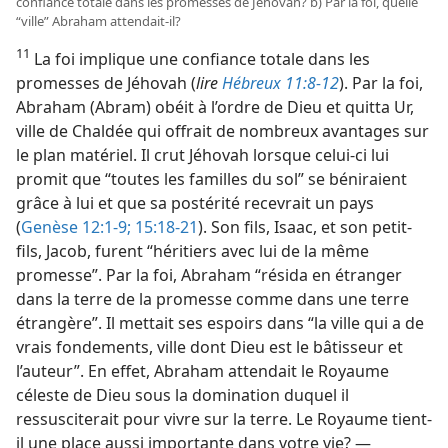
confiance totale dans les promesses de Jéhovah? b) Par la foi, quelle
“ville” Abraham attendait-​il?
11
La foi implique une confiance totale dans les
promesses de Jéhovah (
lire
Hébreux 11:8-12
). Par la foi,
Abraham (Abram) obéit à l’ordre de Dieu et quitta Ur,
ville de Chaldée qui offrait de nombreux avantages sur
le plan matériel. Il crut Jéhovah lorsque celui-ci lui
promit que “toutes les familles du sol” se béniraient
grâce à lui et que sa postérité recevrait un pays
(
Genèse 12:1-9;
15:18-21
). Son fils, Isaac, et son petit-
fils, Jacob, furent “héritiers avec lui de la même
promesse”. Par la foi, Abraham “résida en étranger
dans la terre de la promesse comme dans une terre
étrangère”. Il mettait ses espoirs dans “la ville qui a de
vrais fondements, ville dont Dieu est le bâtisseur et
l’auteur”. En effet, Abraham attendait le Royaume
céleste de Dieu sous la domination duquel il
ressusciterait pour vivre sur la terre. Le Royaume tient-​
il une place aussi importante dans votre vie? —