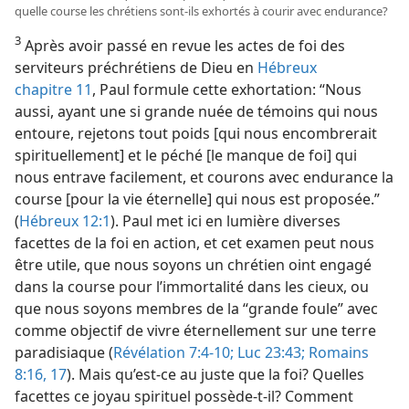
quelle course les chrétiens sont-​ils exhortés à courir avec endurance?
3
Après avoir passé en revue les actes de foi des
serviteurs préchrétiens de Dieu en
Hébreux
chapitre 11
, Paul formule cette exhortation: “Nous
aussi, ayant une si grande nuée de témoins qui nous
entoure, rejetons tout poids [qui nous encombrerait
spirituellement] et le péché [le manque de foi] qui
nous entrave facilement, et courons avec endurance la
course [pour la vie éternelle] qui nous est proposée.”
(
Hébreux 12:1
). Paul met ici en lumière diverses
facettes de la foi en action, et cet examen peut nous
être utile, que nous soyons un chrétien oint engagé
dans la course pour l’immortalité dans les cieux, ou
que nous soyons membres de la “grande foule” avec
comme objectif de vivre éternellement sur une terre
paradisiaque (
Révélation 7:4-10;
Luc 23:43;
Romains
8:16, 17
). Mais qu’est-​ce au juste que la foi? Quelles
facettes ce joyau spirituel possède-​t-​il? Comment