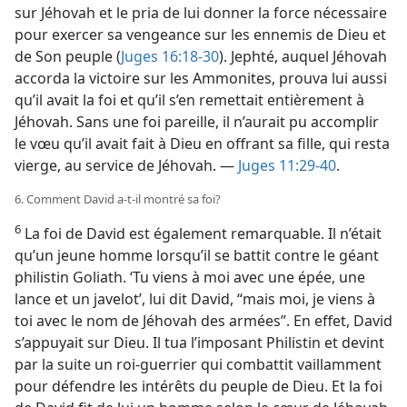
sur Jéhovah et le pria de lui donner la force nécessaire
pour exercer sa vengeance sur les ennemis de Dieu et
de Son peuple (
Juges 16:18-30
). Jephté, auquel Jéhovah
accorda la victoire sur les Ammonites, prouva lui aussi
qu’il avait la foi et qu’il s’en remettait entièrement à
Jéhovah. Sans une foi pareille, il n’aurait pu accomplir
le vœu qu’il avait fait à Dieu en offrant sa fille, qui resta
vierge, au service de Jéhovah. —
Juges 11:29-40
.
6. Comment David a-​t-​il montré sa foi?
6
La foi de David est également remarquable. Il n’était
qu’un jeune homme lorsqu’il se battit contre le géant
philistin Goliath. ‘Tu viens à moi avec une épée, une
lance et un javelot’, lui dit David, “mais moi, je viens à
toi avec le nom de Jéhovah des armées”. En effet, David
s’appuyait sur Dieu. Il tua l’imposant Philistin et devint
par la suite un roi-guerrier qui combattit vaillamment
pour défendre les intérêts du peuple de Dieu. Et la foi