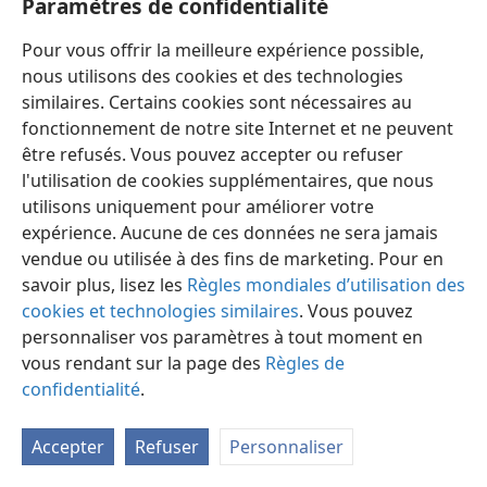
Paramètres de confidentialité
(
Daniel 3:1-30
). Une foi semblable nous permet de
Pour vous offrir la meilleure expérience possible,
demeurer intègres à Dieu, même si des ennemis en
nous utilisons des cookies et des technologies
viennent à menacer notre vie. —
Révélation 2:10
.
similaires. Certains cookies sont nécessaires au
11. a) Qui, grâce à la foi, a “échappé au tranchant de l’épée”? b) Quels
fonctionnement de notre site Internet et ne peuvent
sont ceux qui, grâce à la foi, “ont été rendus puissants”? c) Quels sont
être refusés. Vous pouvez accepter ou refuser
ceux qui “sont devenus vaillants à la guerre” et “ont mis en déroute
l'utilisation de cookies supplémentaires, que nous
les armées des étrangers”?
utilisons uniquement pour améliorer votre
11
David a “échappé au tranchant de l’épée” des
expérience. Aucune de ces données ne sera jamais
hommes de Saül (
I Samuel 19:9-17
). Les prophètes Élie
vendue ou utilisée à des fins de marketing. Pour en
et Élisée ont aussi échappé à la mort par l’épée (
I Rois
savoir plus, lisez les
Règles mondiales d’utilisation des
19:1-3;
II Rois 6:11-23
). Cependant, quels sont ceux qui,
cookies et technologies similaires
. Vous pouvez
‘de faibles
qu’ils étaient, ont été rendus puissants
personnaliser vos paramètres à tout moment en
grâce à la foi’? Gédéon, par exemple, considérait que
vous rendant sur la page des
Règles de
lui-​même et ses hommes étaient trop faibles pour
confidentialité
.
sauver Israël des Madianites, mais il a été ‘rendu
puissant’ par Dieu, qui lui a donné la victoire, et avec
Accepter
Refuser
Personnaliser
trois cents hommes seulement (
Juges 6:14-16;
7:2-7,
22
). ‘De faible qu’il était’, lorsqu’on lui eut coupé les