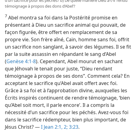
d’un sacrifice pour les péchés? b) De quelle manière Dieu a-​t-​il ‘rendu
témoignage à propos des dons d’Abel’?
7
Abel montra sa foi dans la Postérité promise en
présentant à Dieu un sacrifice animal qui pouvait, de
façon figurée, être offert en remplacement de sa
propre vie. Son frère aîné, Caïn, homme sans foi, offrit
un sacrifice non sanglant, à savoir des légumes. Il se fit
par la suite assassin en répandant le sang d’Abel
(
Genèse 4:1-8
). Cependant, Abel mourut en sachant
que Jéhovah le tenait pour juste, “Dieu rendant
témoignage à propos de ses dons”. Comment cela? En
acceptant le sacrifice qu’Abel avait offert avec foi.
Grâce à sa foi et à l’approbation divine, auxquelles les
Écrits inspirés continuent de rendre témoignage, ‘bien
qu’Abel soit mort, il parle encore’. Il a compris la
nécessité d’un sacrifice pour les péchés. Avez-​vous foi
dans le sacrifice rédempteur, bien plus important, de
Jésus Christ? —
I Jean 2:1, 2;
3:23
.