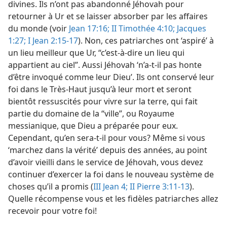
divines. Ils n’ont pas abandonné Jéhovah pour
retourner à Ur et se laisser absorber par les affaires
du monde (voir
Jean 17:16;
II Timothée 4:10;
Jacques
1:27;
I Jean 2:15-17
). Non, ces patriarches ont ‘aspiré’ à
un lieu meilleur que Ur, “c’est-à-dire un lieu qui
appartient au ciel”. Aussi Jéhovah ‘n’a-​t-​il pas honte
d’être invoqué comme leur Dieu’. Ils ont conservé leur
foi dans le Très-Haut jusqu’à leur mort et seront
bientôt ressuscités pour vivre sur la terre, qui fait
partie du domaine de la “ville”, ou Royaume
messianique, que Dieu a préparée pour eux.
Cependant, qu’en sera-​t-​il pour vous? Même si vous
‘marchez dans la vérité’ depuis des années, au point
d’avoir vieilli dans le service de Jéhovah, vous devez
continuer d’exercer la foi dans le nouveau système de
choses qu’il a promis (
III Jean 4;
II Pierre 3:11-13
).
Quelle récompense vous et les fidèles patriarches allez
recevoir pour votre foi!