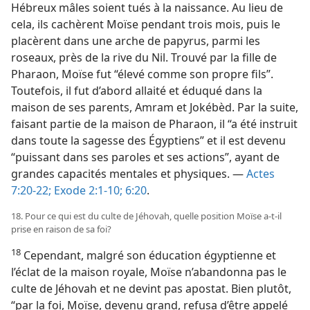
Hébreux mâles soient tués à la naissance. Au lieu de
cela, ils cachèrent Moïse pendant trois mois, puis le
placèrent dans une arche de papyrus, parmi les
roseaux, près de la rive du Nil. Trouvé par la fille de
Pharaon, Moïse fut “élevé comme son propre fils”.
Toutefois, il fut d’abord allaité et éduqué dans la
maison de ses parents, Amram et Jokébèd. Par la suite,
faisant partie de la maison de Pharaon, il “a été instruit
dans toute la sagesse des Égyptiens” et il est devenu
“puissant dans ses paroles et ses actions”, ayant de
grandes capacités mentales et physiques. —
Actes
7:20-22;
Exode 2:1-10;
6:20
.
18. Pour ce qui est du culte de Jéhovah, quelle position Moïse a-​t-​il
prise en raison de sa foi?
18
Cependant, malgré son éducation égyptienne et
l’éclat de la maison royale, Moïse n’abandonna pas le
culte de Jéhovah et ne devint pas apostat. Bien plutôt,
“par la foi, Moïse, devenu grand, refusa d’être appelé