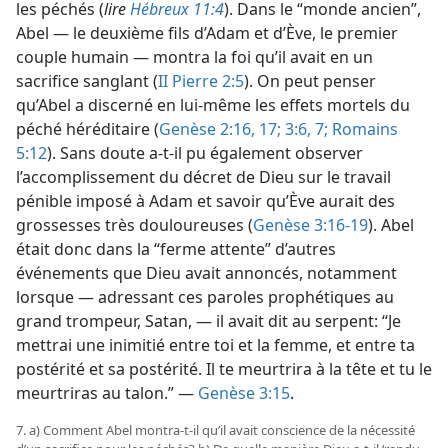
les péchés (
lire
Hébreux 11:4
). Dans le “monde ancien”,
Abel — le deuxième fils d’Adam et d’Ève, le premier
couple humain — montra la foi qu’il avait en un
sacrifice sanglant (
II Pierre 2:5
). On peut penser
qu’Abel a discerné en lui-​même les effets mortels du
péché héréditaire (
Genèse 2:16, 17;
3:6, 7;
Romains
5:12
). Sans doute a-​t-​il pu également observer
l’accomplissement du décret de Dieu sur le travail
pénible imposé à Adam et savoir qu’Ève aurait des
grossesses très douloureuses (
Genèse 3:16-19
). Abel
était donc dans la “ferme attente” d’autres
événements que Dieu avait annoncés, notamment
lorsque — adressant ces paroles prophétiques au
grand trompeur, Satan, — il avait dit au serpent: “Je
mettrai une inimitié entre toi et la femme, et entre ta
postérité et sa postérité. Il te meurtrira à la tête et tu le
meurtriras au talon.” —
Genèse 3:15
.
7. a) Comment Abel montra-​t-​il qu’il avait conscience de la nécessité