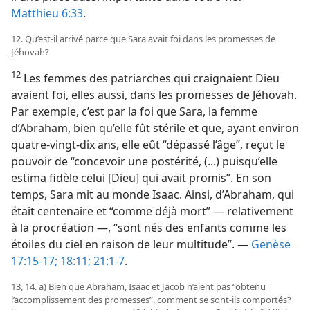
Matthieu 6:33
.
12. Qu’est-​il arrivé parce que Sara avait foi dans les promesses de
Jéhovah?
12
Les femmes des patriarches qui craignaient Dieu
avaient foi, elles aussi, dans les promesses de Jéhovah.
Par exemple, c’est par la foi que Sara, la femme
d’Abraham, bien qu’elle fût stérile et que, ayant environ
quatre-vingt-dix ans, elle eût “dépassé l’âge”, reçut le
pouvoir de “concevoir une postérité, (...) puisqu’elle
estima fidèle celui [Dieu] qui avait promis”. En son
temps, Sara mit au monde Isaac. Ainsi, d’Abraham, qui
était centenaire et “comme déjà mort” — relativement
à la procréation —, “sont nés des enfants comme les
étoiles du ciel en raison de leur multitude”. —
Genèse
17:15-17;
18:11;
21:1-7
.
13, 14. a) Bien que Abraham, Isaac et Jacob n’aient pas “obtenu
l’accomplissement des promesses”, comment se sont-​ils comportés?