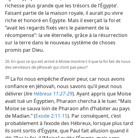
richesse plus grande que les trésors de l’Égypte’.
Faisant partie de la maison royale, il aurait pu vivre
riche et honoré en Égypte. Mais il exerçait la foi et
“avait les regards fixés vers le paiement de la
récompense”: la vie éternelle, grâce à la résurrection
sur la terre dans le nouveau système de choses
promis par Dieu.
20. En quoi ce qui est arrivé à Moïse montre-​t-​il que la foi fait de nous
des serviteurs de Jéhovah qui n’ont pas peur?
20
La foi nous empêche d’avoir peur, car nous avons
confiance en Jéhovah, nous savons qu’il peut nous
délivrer (
lire
Hébreux 11:27-29
). Ayant appris que Moïse
avait tué un Égyptien, Pharaon chercha à le tuer. “Mais
Moïse se sauva loin de Pharaon afin d’habiter au pays
de Madian.” (
Exode 2:11-15
). Par conséquent, c’est
probablement à l’exode des Hébreux, lorsque plus tard
ils sont sortis d’Égypte, que Paul fait allusion quand il