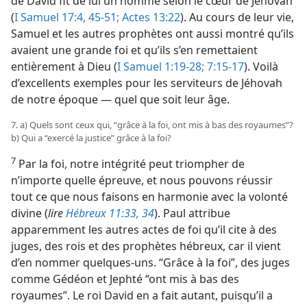
de David
fit de lui un homme selon le cœur de Jéhovah
(
I Samuel 17:4,
45-51;
Actes 13:22
). Au cours de leur vie,
Samuel et les autres prophètes ont aussi montré qu’ils
avaient une grande foi et qu’ils s’en remettaient
entièrement à Dieu (
I Samuel 1:19-28;
7:15-17
). Voilà
d’excellents exemples pour les serviteurs de Jéhovah
de notre époque — quel que soit leur âge.
7. a) Quels sont ceux qui, “grâce à la foi, ont mis à bas des royaumes”?
b) Qui a “exercé la justice” grâce à la foi?
7
Par la foi, notre intégrité peut triompher de
n’importe quelle épreuve, et nous pouvons réussir
tout ce que nous faisons en harmonie avec la volonté
divine (
lire
Hébreux 11:33, 34
). Paul attribue
apparemment les autres actes de foi qu’il cite à des
juges, des rois et des prophètes hébreux, car il vient
d’en nommer quelques-uns. “Grâce à la foi”, des juges
comme Gédéon et Jephté “ont mis à bas des
royaumes”. Le roi David en a fait autant, puisqu’il a