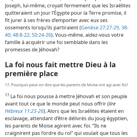
Joseph, lui-​même, croyait fermement que les Israélites
quitteraient un jour l’Égypte pour la Terre promise, il
fit jurer à ses frères d’emporter avec eux ses
ossements lorsqu’ils partiraient (
Genèse 27:27-29,
38-
40;
48:8-22;
50:24-26
). Vous-​même, aidez-​vous votre
famille à acquérir une foi semblable dans les
promesses de Jéhovah?
La foi nous fait mettre Dieu à la
première place
17. Pourquoi peut-​on dire que les parents de Moïse ont agi avec foi?
17
La foi nous pousse à mettre Jéhovah et son peuple
avant tout ce que le monde peut nous offrir (
lire
Hébreux 11:23-26
). Alors que les Israélites étaient en
esclavage, attendant d’être délivrés du joug égyptien,
les parents de Moïse agirent avec foi. “Ils ne
craignirent pas l’ordre du roi” qui voulait que tous les