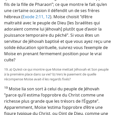
fils de la fille de Pharaon”; ce que montre le fait qu’en
une certaine occasion il défendit un de ses frères
hébreux (
Exode 2:11, 12
). Moïse choisit “d’être
maltraité avec le peuple de Dieu [les Israélites qui
adoraient comme lui Jéhovah] plutôt que d’avoir la
jouissance temporaire du péché”. Si vous êtes un
serviteur de Jéhovah baptisé et que vous ayez reçu une
solide éducation spirituelle, suivrez-​vous l’exemple de
Moïse en prenant fermement position pour le vrai
culte?
19. a) Qu’est-​ce qui montre que Moïse mettait Jéhovah et Son peuple
à la première place dans sa vie? b) Vers le paiement de quelle
récompense Moïse avait-​il les regards fixés?
19
Moïse lia son sort à celui du peuple de Jéhovah
“parce qu’il estima l’opprobre du Christ comme une
richesse plus grande que les trésors de l’Égypte”.
Apparemment, Moïse ‘estima l’opprobre d’être une
figure typique du Christ, ou Oint de Dieu, comme une