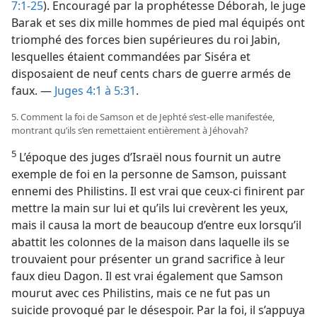
7:1-25
). Encouragé par la prophétesse Déborah, le juge
Barak et ses dix mille hommes de pied mal équipés ont
triomphé des forces bien supérieures du roi Jabin,
lesquelles étaient commandées par Siséra et
disposaient de neuf cents chars de guerre armés de
faux. —
Juges 4:1 à 5:31
.
5. Comment la foi de Samson et de Jephté s’est-​elle manifestée,
montrant qu’ils s’en remettaient entièrement à Jéhovah?
5
L’époque des juges d’Israël nous fournit un autre
exemple de foi en la personne de Samson, puissant
ennemi des Philistins. Il est vrai que ceux-ci finirent par
mettre la main sur lui et qu’ils lui crevèrent les yeux,
mais il causa la mort de beaucoup d’entre eux lorsqu’il
abattit les colonnes de la maison dans laquelle ils se
trouvaient pour présenter un grand sacrifice à leur
faux dieu Dagon. Il est vrai également que Samson
mourut avec ces Philistins, mais ce ne fut pas un
suicide provoqué par le désespoir. Par la foi, il s’appuya