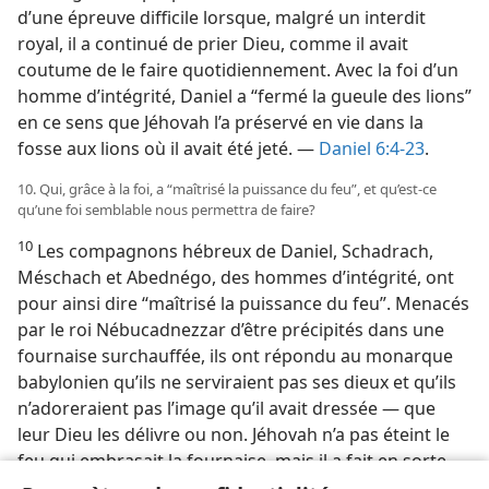
d’une épreuve difficile lorsque, malgré un interdit
royal, il a continué de prier Dieu, comme il avait
coutume de le faire quotidiennement. Avec la foi d’un
homme d’intégrité, Daniel a “fermé la gueule des lions”
en ce sens que Jéhovah l’a préservé en vie dans la
fosse aux lions où il avait été jeté. —
Daniel 6:4-23
.
10. Qui, grâce à la foi, a “maîtrisé la puissance du feu”, et qu’est-​ce
qu’une foi semblable nous permettra de faire?
10
Les compagnons hébreux de Daniel, Schadrach,
Méschach et Abednégo, des hommes d’intégrité, ont
pour ainsi dire “maîtrisé la puissance du feu”. Menacés
par le roi Nébucadnezzar d’être précipités dans une
fournaise surchauffée, ils ont répondu au monarque
babylonien qu’ils ne serviraient pas ses dieux et qu’ils
n’adoreraient pas l’image qu’il avait dressée — que
leur Dieu les délivre ou non. Jéhovah n’a pas éteint le
feu qui embrasait la fournaise, mais il a fait en sorte
que les trois Hébreux ne subissent aucun dommage