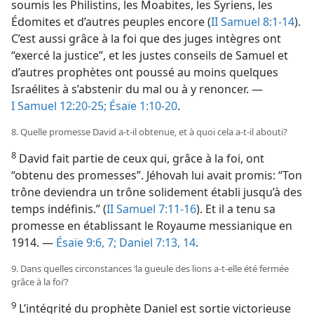
soumis les Philistins, les Moabites, les Syriens, les
Édomites et d’autres peuples encore (
II Samuel 8:1-14
).
C’est aussi grâce à la foi que des juges intègres ont
“exercé la justice”, et les justes conseils de Samuel et
d’autres prophètes ont poussé au moins quelques
Israélites à s’abstenir du mal ou à y renoncer. —
I Samuel 12:20-25;
Ésaïe 1:10-20
.
8. Quelle promesse David a-​t-​il obtenue, et à quoi cela a-​t-​il abouti?
8
David fait partie de ceux qui, grâce à la foi, ont
“obtenu des promesses”. Jéhovah lui avait promis: “Ton
trône deviendra un trône solidement établi jusqu’à des
temps indéfinis.” (
II Samuel 7:11-16
). Et il a tenu sa
promesse en établissant le Royaume messianique en
1914. —
Ésaïe 9:6, 7;
Daniel 7:13, 14
.
9. Dans quelles circonstances ‘la gueule des lions a-​t-​elle été fermée
grâce à la foi’?
9
L’intégrité du prophète Daniel est sortie victorieuse