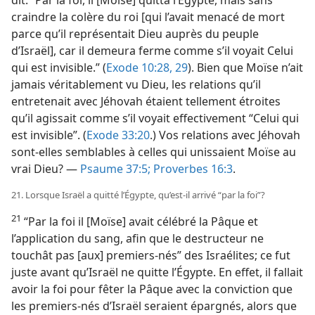
dit: “Par la foi, il [Moïse] quitta l’Égypte, mais sans
craindre la colère du roi [qui l’avait menacé de mort
parce qu’il représentait Dieu auprès du peuple
d’Israël], car il demeura ferme comme s’il voyait Celui
qui est invisible.” (
Exode 10:28, 29
). Bien que Moïse n’ait
jamais véritablement vu Dieu, les relations qu’il
entretenait avec Jéhovah étaient tellement étroites
qu’il agissait comme s’il voyait effectivement “Celui qui
est invisible”. (
Exode 33:20
.) Vos relations avec Jéhovah
sont-​elles semblables à celles qui unissaient Moïse au
vrai Dieu? —
Psaume 37:5;
Proverbes 16:3
.
21. Lorsque Israël a quitté l’Égypte, qu’est-​il arrivé “par la foi”?
21
“Par la foi il [Moïse] avait célébré la Pâque et
l’application du sang, afin que le destructeur ne
touchât pas [aux] premiers-nés” des Israélites; ce fut
juste avant qu’Israël ne quitte l’Égypte. En effet, il fallait
avoir la foi pour fêter la Pâque avec la conviction que
les premiers-nés d’Israël seraient épargnés, alors que