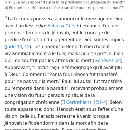
8. a) Que nous apprend sur la foi la prédication courageuse d’Hénoch?
b) En quel sens Hénoch a-​t-​il été “transféré pour ne pas voir la mort”?
8
La foi nous poussera à annoncer le message de Dieu
avec hardiesse (
lire
Hébreux 11:5, 6
). Hénoch, l’un des
premiers témoins de Jéhovah, eut le courage de
prédire l’exécution du jugement de Dieu sur les impies
(
Jude 14, 15
). Les ennemis d’Hénoch cherchaient
vraisemblablement à le tuer, mais Dieu “le prit”, si bien
qu’il ne souffrit pas les affres de la mort (
Genèse 5:24
).
Auparavant, “il avait reçu le témoignage qu’il avait plu
à Dieu”. Comment? “Par la foi, Hénoch fut transféré
pour ne pas voir la mort.” Paul, lui aussi, fut transféré
ou “emporté dans le paradis”, recevant probablement
une vision du futur paradis spirituel de la
congrégation chrétienne
(
II Corinthiens 12:1-4
). Selon
toute apparence, donc, Hénoch était sous l’effet d’une
vision, celle du Paradis terrestre à venir, lorsque
Jéhovah le fit s’endormir dans la mort afin de le
soustraire à ses ennemis. Si nous voulons être