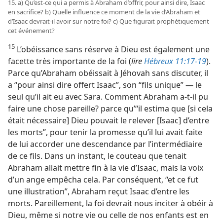
15. a) Qu’est-​ce qui a permis à Abraham d’offrir, pour ainsi dire, Isaac
en sacrifice? b) Quelle influence ce moment de la vie d’Abraham et
d’Isaac devrait-​il avoir sur notre foi? c) Que figurait prophétiquement
cet événement?
15
L’obéissance sans réserve à Dieu est également une
facette très importante de la foi (
lire
Hébreux 11:17-19
).
Parce qu’Abraham obéissait à Jéhovah sans discuter, il
a “pour ainsi dire offert Isaac”, son “fils unique” — le
seul qu’il ait eu avec Sara. Comment Abraham a-​t-​il pu
faire une chose pareille? parce qu’“il estima que [si cela
était nécessaire] Dieu pouvait le relever [Isaac] d’entre
les morts”, pour tenir la promesse qu’il lui avait faite
de lui accorder une descendance par l’intermédiaire
de ce fils. Dans un instant, le couteau que tenait
Abraham allait mettre fin à la vie d’Isaac, mais la voix
d’un ange empêcha cela. Par conséquent, “et ce fut
une illustration”, Abraham reçut Isaac d’entre les
morts. Pareillement, la foi devrait nous inciter à obéir à
Dieu, même si notre vie ou celle de nos enfants est en