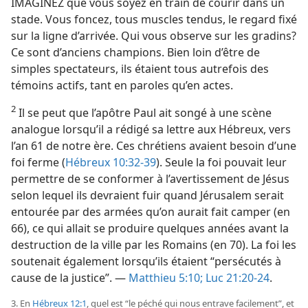
IMAGINEZ que vous soyez en train de courir dans un
stade. Vous foncez, tous muscles tendus, le regard fixé
sur la ligne d’arrivée. Qui vous observe sur les gradins?
Ce sont d’anciens champions. Bien loin d’être de
simples spectateurs, ils étaient tous autrefois des
témoins actifs, tant en paroles qu’en actes.
2
Il se peut que l’apôtre Paul ait songé à une scène
analogue lorsqu’il a rédigé sa lettre aux Hébreux, vers
l’an 61 de notre ère. Ces chrétiens avaient besoin d’une
foi ferme (
Hébreux 10:32-39
). Seule la foi pouvait leur
permettre de se conformer à l’avertissement de Jésus
selon lequel ils devraient fuir quand Jérusalem serait
entourée par des armées qu’on aurait fait camper (en
66), ce qui allait se produire quelques années avant la
destruction de la ville par les Romains (en 70). La foi les
soutenait également lorsqu’ils étaient “persécutés à
cause de la justice”. —
Matthieu 5:10;
Luc 21:20-24
.
3. En
Hébreux 12:1
, quel est “le péché qui nous entrave facilement”, et