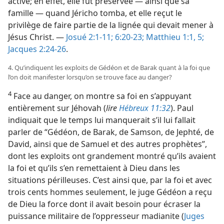
active; en effet, elle fut préservée — ainsi que sa
famille — quand Jéricho tomba, et elle reçut le
privilège de faire partie de la lignée qui devait mener à
Jésus Christ. —
Josué 2:1-11;
6:20-23;
Matthieu 1:1,
5;
Jacques 2:24-26
.
4. Qu’indiquent les exploits de Gédéon et de Barak quant à la foi que
l’on doit manifester lorsqu’on se trouve face au danger?
4
Face au danger, on montre sa foi en s’appuyant
entièrement sur Jéhovah (
lire
Hébreux 11:32
). Paul
indiquait que le temps lui manquerait s’il lui fallait
parler de “Gédéon, de Barak, de Samson, de Jephté, de
David, ainsi que de Samuel et des autres prophètes”,
dont les exploits ont grandement montré qu’ils avaient
la foi et qu’ils s’en remettaient à Dieu dans les
situations périlleuses. C’est ainsi que, par la foi et avec
trois cents hommes seulement, le juge Gédéon a reçu
de Dieu la force dont il avait besoin pour écraser la
puissance militaire de l’oppresseur madianite (
Juges