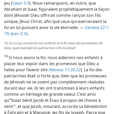
jeu (
I Jean 5:3
). Nous remarquons, en outre, que
Abraham et Isaac figuraient prophétiquement la façon
dont Jéhovah Dieu offrirait comme rançon son Fils
unique, Jésus Christ, afin que ceux qui exerceraient la
foi en lui puissent avoir la vie éternelle. —
Genèse 22:1-
19;
Jean 3:16
.
16. En ce qui concerne nos enfants et la foi dans les promesses de
Dieu, quel exemple les patriarches ont-​ils laissé?
16
Si nous avons la foi, nous aiderons nos enfants à
placer leur espoir dans les promesses que Dieu a
faites pour l’avenir (
lire
Hébreux 11:20-22
). La foi des
patriarches était si forte que, bien que les promesses
de Jéhovah ne se soient pas complètement réalisées
durant leur vie, ils les ont transmises à leurs enfants
comme un héritage de grande valeur. C’est ainsi
qu’“Isaac bénit Jacob et Ésaü à propos de choses à
venir”, et que Jacob, mourant, accorda sa bénédiction
à Éphraïm et à Manassé, les fils de Joseph. Parce que