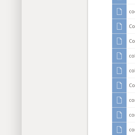
co
Co
Co
co
co
Co
co
co
co