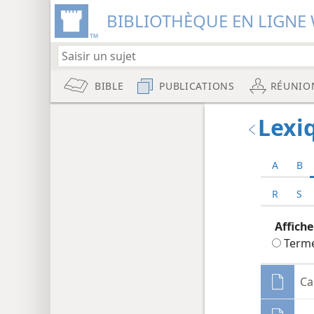
BIBLIOTHÈQUE EN LIGNE 
BIBLE
PUBLICATIONS
RÉUNIO
Lexi
A
B
R
S
Affiche
Terme
Ca