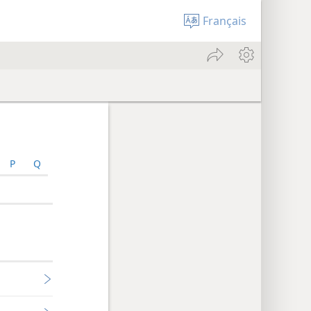
Français
P
Q