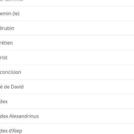
emin (le)
érubin
rétien
rist
rconcision
té de David
dex
dex Alexandrinus
dex d’Alep