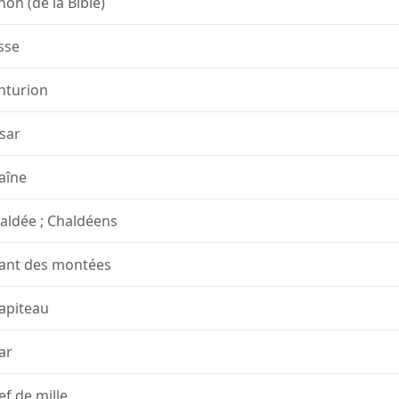
non (de la Bible)
sse
nturion
sar
aîne
aldée ; Chaldéens
ant des montées
apiteau
ar
ef de mille