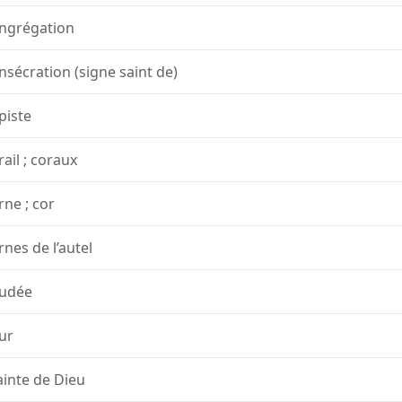
ngrégation
nsécration (signe saint de)
piste
rail ; coraux
rne ; cor
rnes de l’autel
udée
ur
ainte de Dieu