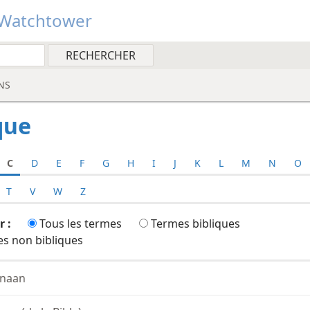
Watchtower
NS
que
C
D
E
F
G
H
I
J
K
L
M
N
O
T
V
W
Z
r :
Tous les termes
Termes bibliques
s non bibliques
naan