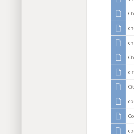
Ch
ch
ch
Ch
ci
Ci
co
Co
co