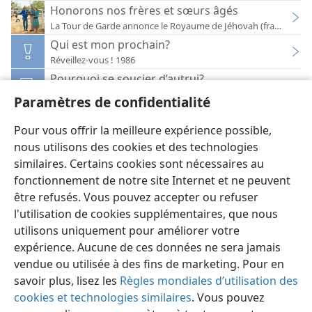
Honorons nos frères et sœurs âgés
Qui est mon prochain?
Réveillez-vous ! 1986
Pourquoi se soucier d’autrui?
La paix et la sécurité véritables : d’où viendront-elles ?
Paramètres de confidentialité
La prise en charge des personnes âgées — Un déf
Réveillez-vous ! 1991
Pour vous offrir la meilleure expérience possible,
nous utilisons des cookies et des technologies
similaires. Certains cookies sont nécessaires au
fonctionnement de notre site Internet et ne peuvent
être refusés. Vous pouvez accepter ou refuser
l'utilisation de cookies supplémentaires, que nous
Français
Préférences
utilisons uniquement pour améliorer votre
Copyright
© 2026 Watch Tower Bible and Tract Society of Pennsylvania
expérience. Aucune de ces données ne sera jamais
Conditions d’utilisation
Règles de confidentialité
Paramètres de confidentialité
Se connecter
JW.ORG
vendue ou utilisée à des fins de marketing. Pour en
savoir plus, lisez les
Règles mondiales d’utilisation des
cookies et technologies similaires
. Vous pouvez