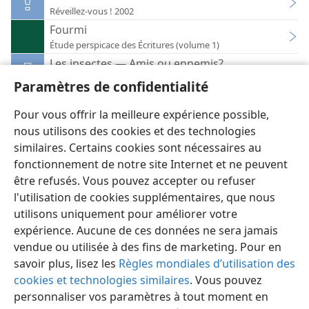
Réveillez-vous ! 2002
Fourmi
Étude perspicace des Écritures (volume 1)
Les insectes — Amis ou ennemis?
Réveillez-vous ! 1984
Paramètres de confidentialité
De petites ménagères modèles
Réveillez-vous ! 1994
Pour vous offrir la meilleure expérience possible,
nous utilisons des cookies et des technologies
similaires. Certains cookies sont nécessaires au
fonctionnement de notre site Internet et ne peuvent
être refusés. Vous pouvez accepter ou refuser
l'utilisation de cookies supplémentaires, que nous
Français
Préférences
utilisons uniquement pour améliorer votre
Copyright
© 2026 Watch Tower Bible and Tract Society of Pennsylvania
expérience. Aucune de ces données ne sera jamais
Conditions d’utilisation
Règles de confidentialité
Paramètres de confidentialité
Se connecter
JW.ORG
vendue ou utilisée à des fins de marketing. Pour en
savoir plus, lisez les
Règles mondiales d’utilisation des
cookies et technologies similaires
. Vous pouvez
personnaliser vos paramètres à tout moment en