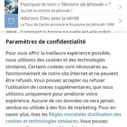
Pourquoi le nom « Témoins de Jéhovah » ?
Qui fait la volonté de Jéhovah ?
Adorons Dieu avec la vérité
La Tour de Garde annonce le Royaume de Jéhovah 1998
Comment la bonne nouvelle est-elle prêchée ?
Vivez pour toujours ! (cours biblique interactif)
Paramètres de confidentialité
Les chrétiens et la société humaine à notre époq
La Tour de Garde annonce le Royaume de Jéhovah 1993
Pour vous offrir la meilleure expérience possible,
nous utilisons des cookies et des technologies
similaires. Certains cookies sont nécessaires au
fonctionnement de notre site Internet et ne peuvent
être refusés. Vous pouvez accepter ou refuser
l'utilisation de cookies supplémentaires, que nous
Français
Préférences
utilisons uniquement pour améliorer votre
Copyright
© 2026 Watch Tower Bible and Tract Society of Pennsylvania
expérience. Aucune de ces données ne sera jamais
Conditions d’utilisation
Règles de confidentialité
Paramètres de confidentialité
Se connecter
JW.ORG
vendue ou utilisée à des fins de marketing. Pour en
savoir plus, lisez les
Règles mondiales d’utilisation des
cookies et technologies similaires
. Vous pouvez