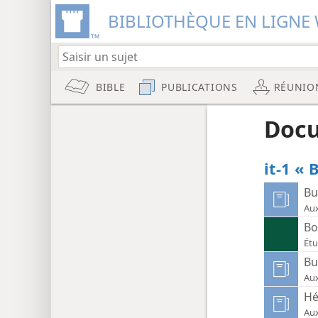
BIBLIOTHÈQUE EN LIGNE 
BIBLE
PUBLICATIONS
RÉUNIO
Docu
it-1 «
Bu
Aux
Bo
Étu
Bu
Aux
H
Aux