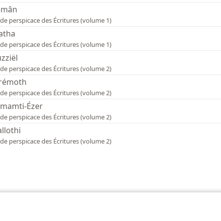
émân
de perspicace des Écritures (volume 1)
iatha
de perspicace des Écritures (volume 1)
zziël
de perspicace des Écritures (volume 2)
rémoth
de perspicace des Écritures (volume 2)
mamti-Ézer
de perspicace des Écritures (volume 2)
llothi
de perspicace des Écritures (volume 2)
 of Pennsylvania
Conditions d’utilisation
Règles de confidentialité
Paramèt