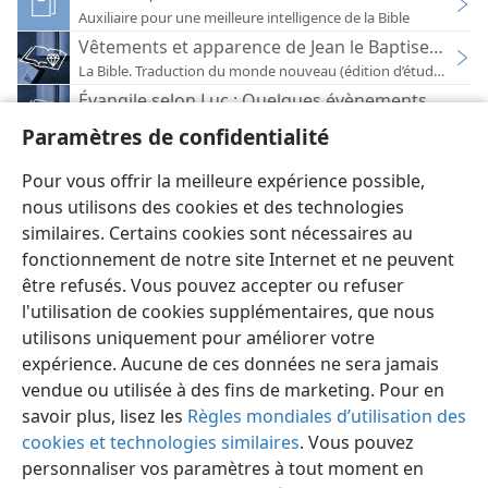
Auxiliaire pour une meilleure intelligence de la Bible
Vêtements et apparence de Jean le Baptiseur
La Bible. Traduction du monde nouveau (édition d’étude)
Évangile selon Luc : Quelques évènements marqu
La Bible. Traduction du monde nouveau (édition d’étude)
Paramètres de confidentialité
Surveillez votre portefeuille ou votre sac à main !
Réveillez-vous ! 1971
Pour vous offrir la meilleure expérience possible,
nous utilisons des cookies et des technologies
similaires. Certains cookies sont nécessaires au
fonctionnement de notre site Internet et ne peuvent
être refusés. Vous pouvez accepter ou refuser
l'utilisation de cookies supplémentaires, que nous
Français
Préférences
utilisons uniquement pour améliorer votre
Copyright
© 2026 Watch Tower Bible and Tract Society of Pennsylvania
expérience. Aucune de ces données ne sera jamais
Conditions d’utilisation
Règles de confidentialité
Paramètres de confidentialité
Se connecter
JW.ORG
vendue ou utilisée à des fins de marketing. Pour en
savoir plus, lisez les
Règles mondiales d’utilisation des
cookies et technologies similaires
. Vous pouvez
personnaliser vos paramètres à tout moment en