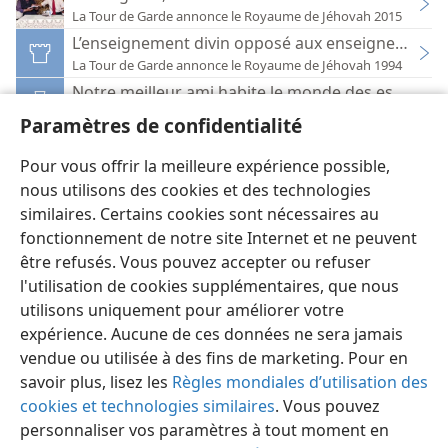
La Tour de Garde annonce le Royaume de Jéhovah 2015
L’enseignement divin opposé aux enseignement
La Tour de Garde annonce le Royaume de Jéhovah 1994
Notre meilleur ami habite le monde des esprits
Réveillez-vous ! 1996
Paramètres de confidentialité
Qui sont les ennemis de Dieu ?
Vous pouvez être l’ami de Dieu !
Pour vous offrir la meilleure expérience possible,
nous utilisons des cookies et des technologies
similaires. Certains cookies sont nécessaires au
fonctionnement de notre site Internet et ne peuvent
être refusés. Vous pouvez accepter ou refuser
l'utilisation de cookies supplémentaires, que nous
Français
Préférences
utilisons uniquement pour améliorer votre
Copyright
© 2026 Watch Tower Bible and Tract Society of Pennsylvania
expérience. Aucune de ces données ne sera jamais
Conditions d’utilisation
Règles de confidentialité
Paramètres de confidentialité
Se connecter
JW.ORG
vendue ou utilisée à des fins de marketing. Pour en
savoir plus, lisez les
Règles mondiales d’utilisation des
cookies et technologies similaires
. Vous pouvez
personnaliser vos paramètres à tout moment en