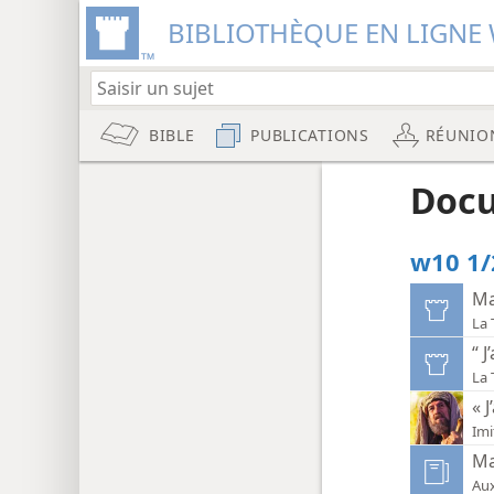
BIBLIOTHÈQUE EN LIGNE 
BIBLE
PUBLICATIONS
RÉUNIO
Docu
w10 1/
Ma
“ J
« J
Imi
Ma
Aux