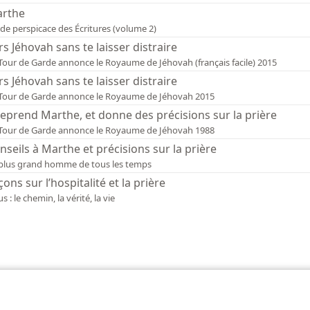
rthe
de perspicace des Écritures (volume 2)
rs Jéhovah sans te laisser distraire
La Tour de Garde annonce le Royaume de Jéhovah (français facile) 2015
rs Jéhovah sans te laisser distraire
La Tour de Garde annonce le Royaume de Jéhovah 2015
 reprend Marthe, et donne des précisions sur la prière
La Tour de Garde annonce le Royaume de Jéhovah 1988
nseils à Marthe et précisions sur la prière
plus grand homme de tous les temps
çons sur l’hospitalité et la prière
us : le chemin, la vérité, la vie
 of Pennsylvania
Conditions d’utilisation
Règles de confidentialité
Paramèt