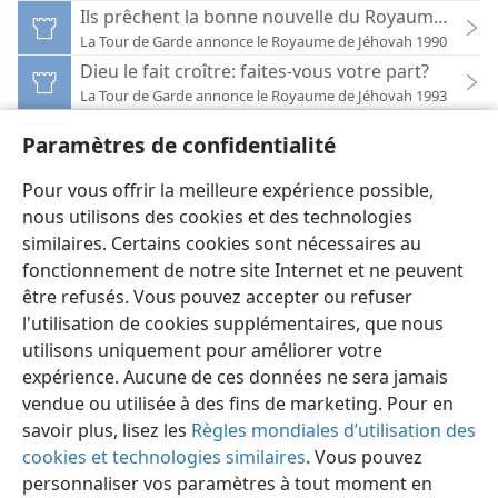
Ils prêchent la bonne nouvelle du Royaume jusque d
La Tour de Garde annonce le Royaume de Jéhovah 1990
Dieu le fait croître: faites-vous votre part?
La Tour de Garde annonce le Royaume de Jéhovah 1993
Heureux d’attendre Jéhovah
Paramètres de confidentialité
La Tour de Garde annonce le Royaume de Jéhovah 2007
« Ne laisse pas reposer ta main »
Pour vous offrir la meilleure expérience possible,
La Tour de Garde annonce le Royaume de Jéhovah (étude) 2020
nous utilisons des cookies et des technologies
similaires. Certains cookies sont nécessaires au
fonctionnement de notre site Internet et ne peuvent
être refusés. Vous pouvez accepter ou refuser
l'utilisation de cookies supplémentaires, que nous
Français
Préférences
utilisons uniquement pour améliorer votre
Copyright
© 2026 Watch Tower Bible and Tract Society of Pennsylvania
expérience. Aucune de ces données ne sera jamais
Conditions d’utilisation
Règles de confidentialité
vendue ou utilisée à des fins de marketing. Pour en
Paramètres de confidentialité
Se connecter
JW.ORG
savoir plus, lisez les
Règles mondiales d’utilisation des
cookies et technologies similaires
. Vous pouvez
personnaliser vos paramètres à tout moment en