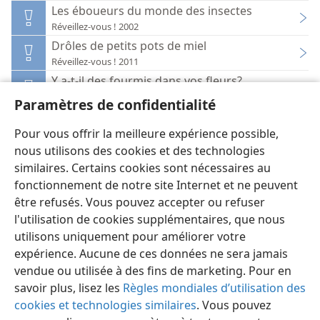
Les éboueurs du monde des insectes
Réveillez-vous ! 2002
Drôles de petits pots de miel
Réveillez-vous ! 2011
Y a-t-il des fourmis dans vos fleurs?
Réveillez-vous ! 1985
Paramètres de confidentialité
De petites ménagères modèles
Réveillez-vous ! 1994
Pour vous offrir la meilleure expérience possible,
nous utilisons des cookies et des technologies
similaires. Certains cookies sont nécessaires au
fonctionnement de notre site Internet et ne peuvent
être refusés. Vous pouvez accepter ou refuser
l'utilisation de cookies supplémentaires, que nous
Français
Préférences
utilisons uniquement pour améliorer votre
Copyright
© 2026 Watch Tower Bible and Tract Society of Pennsylvania
expérience. Aucune de ces données ne sera jamais
Conditions d’utilisation
Règles de confidentialité
Paramètres de confidentialité
Se connecter
JW.ORG
vendue ou utilisée à des fins de marketing. Pour en
savoir plus, lisez les
Règles mondiales d’utilisation des
cookies et technologies similaires
. Vous pouvez