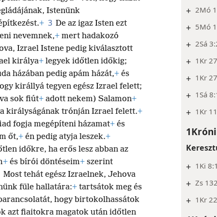
+
2Mó 1
égládájának, Istenünk
3
építkezést.
+
De az igaz Isten ezt
+
5Mó 1
teni nevemnek,
+
mert hadakozó
+
2Sá 3:
va, Izrael Istene pedig kiválasztott
+
1Kr 2
ael királya
+
legyek időtlen időkig;
da házában pedig apám házát,
+
és
+
1Kr 2
ogy királlyá tegyen egész Izrael felett;
+
1Sá 8
va sok fiút
+
adott nekem) Salamon
+
+
1Kr 1
a királyságának trónján Izrael felett.
+
iad fogja megépíteni házamat
+
és
1Króni
m őt,
+
én pedig atyja leszek.
+
Kereszt
tlen időkre, ha erős lesz abban az
m
+
és bírói döntéseim
+
szerint
+
1Ki 8:
8
Most tehát egész Izraelnek, Jehova
+
Zs 13
nünk füle hallatára:
+
tartsátok meg és
+
1Kr 22
parancsolatát, hogy birtokolhassátok
k azt fiaitokra magatok után időtlen