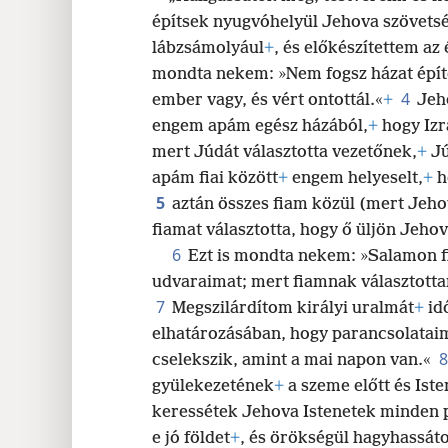
építsek nyugvóhelyül Jehova szövets
lábzsámolyául
+
, és előkészítettem az 
mondta nekem: »Nem fogsz házat épí
4
ember vagy, és vért ontottál.«
+
Jeho
engem apám egész házából,
+
hogy Izr
mert Júdát választotta vezetőnek,
+
Jú
apám fiai között
+
engem helyeselt,
+
h
5
aztán összes fiam közül (mert Jeho
fiamat választotta, hogy ő üljön Jehov
6
Ezt is mondta nekem: »Salamon f
udvaraimat; mert fiamnak választotta
7
Megszilárdítom királyi uralmát
+
idő
elhatározásában, hogy parancsolatai
cselekszik, amint a mai napon van.«
gyülekezetének
+
a szeme előtt és Iste
keressétek Jehova Istenetek minden 
e jó földet
+
, és örökségül hagyhassáto