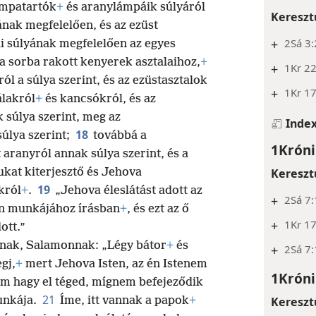
ámpatartók
+
és aranylámpáik súlyáról
Kereszt
nak megfelelően, és az ezüst
+
2Sá 3:
i súlyának megfelelően az egyes
a sorba rakott kenyerek asztalaihoz,
+
+
1Kr 22
l a súlya szerint, és az ezüstasztalok
+
1Kr 17
álakról
+
és kancsókról, és az
 súlya szerint, meg az
Inde
18
súlya szerint;
továbbá a
1Króni
aranyról annak súlya szerint, és a
Kereszt
ukat kiterjesztő és Jehova
19
król
+
.
„Jehova éleslátást adott az
+
2Sá 7
 munkájához írásban
+
, és ezt az ő
+
1Kr 1
ott.”
iának, Salamonnak: „Légy bátor
+
és
+
2Sá 7
gj,
+
mert Jehova Isten, az én Istenem
1Króni
m hagy el téged, mígnem befejeződik
21
Kereszt
nkája.
Íme, itt vannak a papok
+