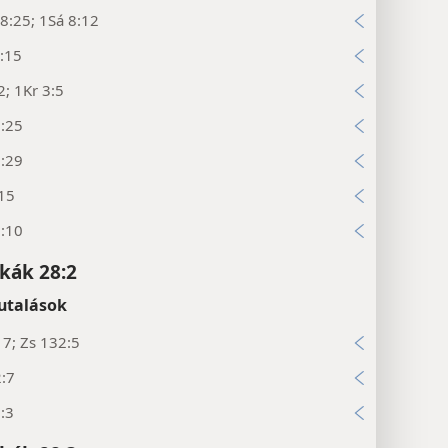
8:25; 1Sá 8:12
:15
2; 1Kr 3:5
7:25
7:29
:15
1:10
kák 28:2
utalások
17; Zs 132:5
2:7
:3