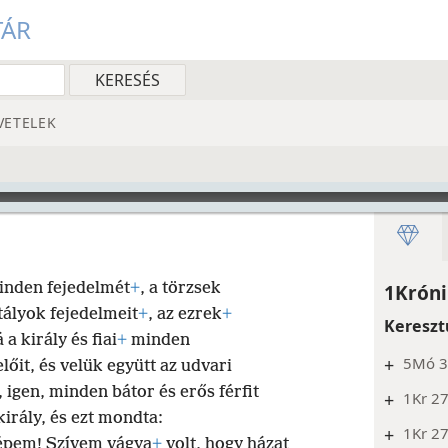
TÁR
VETELEK
minden fejedelmét
+
, a törzsek
1Króni
ztályok fejedelmeit
+
, az ezrek
+
Kereszt
a király és fiai
+
minden
+
5Mó 31
őit, és velük együtt az udvari
, igen, minden bátor és erős férfit
+
1Kr 2
király, és ezt mondta:
+
1Kr 27
népem! Szívem vágya
+
volt, hogy házat