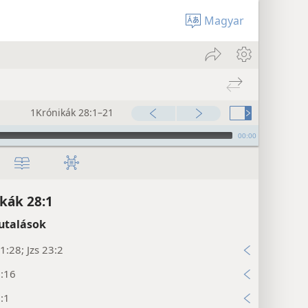
Magyar
1Krónikák 28:1–21
00:00
kák 28:1
utalások
:28; Jzs 23:2
7:16
:1