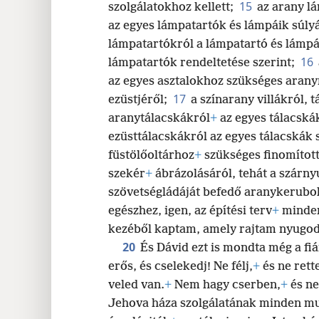
15
szolgálatokhoz kellett;
az arany l
az egyes lámpatartók és lámpáik súlyá
lámpatartókról a lámpatartó és lámpá
16
lámpatartók rendeltetése szerint;
az egyes asztalokhoz szükséges aranyró
17
ezüstjéről;
a színarany villákról, t
aranytálacskákról
+
az egyes tálacskák
ezüsttálacskákról az egyes tálacskák 
füstölőoltárhoz
+
szükséges finomított 
szekér
+
ábrázolásáról, tehát a szárny
szövetségládáját befedő aranykerubo
egészhez, igen, az építési terv
+
minden
kezéből kaptam, amely rajtam nyugod
20
És Dávid ezt is mondta még a f
erős, és cselekedj! Ne félj,
+
és ne rette
veled van.
+
Nem hagy cserben,
+
és ne
Jehova háza szolgálatának minden
mu