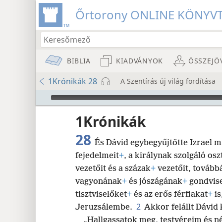
Őrtorony ONLINE KÖNYV
BIBLIA
KIADVÁNYOK
ÖSSZEJÖ
1Krónikák 28
A Szentírás új világ fordítása
Audio Player
1Krónikák
28
És Dávid egybegyűjtötte Izrael 
fejedelmeit
+
, a királynak szolgáló os
vezetőit és a százak
+
vezetőit, továbbá 
8
vagyonának
+
és jószágának
+
gondvisel
tisztviselőket
+
és az erős férfiakat
+
is
16
2
Jeruzsálembe.
Akkor felállt Dávid 
„Hallgassatok meg, testvéreim és 