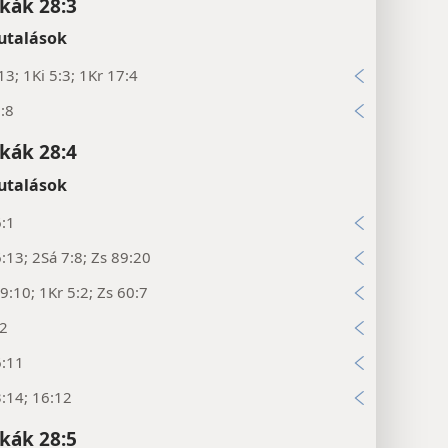
kák 28:3
utalások
13; 1Ki 5:3; 1Kr 17:4
:8
kák 28:4
utalások
6:1
:13; 2Sá 7:8; Zs 89:20
:10; 1Kr 5:2; Zs 60:7
22
6:11
:14; 16:12
kák 28:5