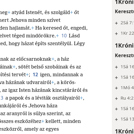
1Króni
Kereszt
meg
+
atyád Istenét, és szolgáld
+
őt
mert Jehova minden szívet
+
2Sá 7:
den hajlamát.
+
Ha keresed őt, engedi,
+
1Kr 22
10
elvet téged mindörökre.
+
Lásd
ed, hogy házat építs szentélyül. Légy
1Króni
Kereszt
nnak az előcsarnoknak
+
, a ház
+
1Sá 1
báinak
+
, sötét belső szobáinak és az
12
ítési tervét
+
;
igen, mindannak a
+
1Sá 16
va házának udvarairól
+
, a körös-
+
1Mó 49
, az igaz Isten házának kincstáráról és
13
+
Ru 4:
a papok és a léviták osztályairól
+
,
nkájáról és Jehova háza
+
1Sá 1
az aranyról is súlya szerint, az
+
1Sá 13
 összes eszközéhez
+
kellett, minden
eszközről, amely az egyes
1Króni