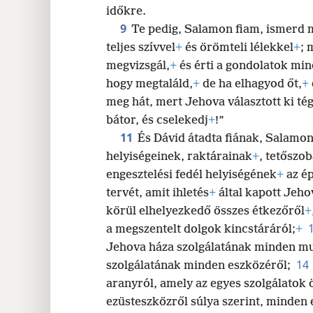
időkre.
9
Te pedig, Salamon fiam, ismerd 
teljes szívvel
+
és örömteli lélekkel
+
; 
megvizsgál,
+
és érti a gondolatok min
hogy megtaláld,
+
de ha elhagyod őt,
+
meg hát, mert Jehova választott ki tég
bátor, és cselekedj
+
!”
11
És Dávid átadta fiának, Salamo
helyiségeinek, raktárainak
+
, tetőszo
engesztelési fedél helyiségének
+
az ép
tervét, amit ihletés
+
által kapott Jeho
körül elhelyezkedő összes étkezőről
+
a megszentelt dolgok kincstáráról;
+
Jehova háza szolgálatának minden mu
14
szolgálatának minden eszközéről;
aranyról, amely az egyes szolgálatok
ezüsteszközről súlya szerint, minden 