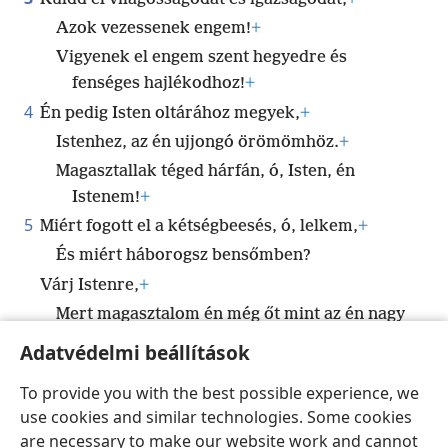
Azok vezessenek engem!
+
Vigyenek el engem szent hegyedre és
fenséges hajlékodhoz!
+
4
Én pedig Isten oltárához megyek,
+
Istenhez, az én ujjongó örömömhöz.
+
Magasztallak téged hárfán, ó, Isten, én
Istenem!
+
5
Miért fogott el a kétségbeesés, ó, lelkem,
+
És miért háborogsz bensőmben?
Várj Istenre,
+
Mert magasztalom én még őt mint az én nagy
megmentésemet és Istenemet.
+
Adatvédelmi beállítások
To provide you with the best possible experience, we
use cookies and similar technologies. Some cookies
are necessary to make our website work and cannot