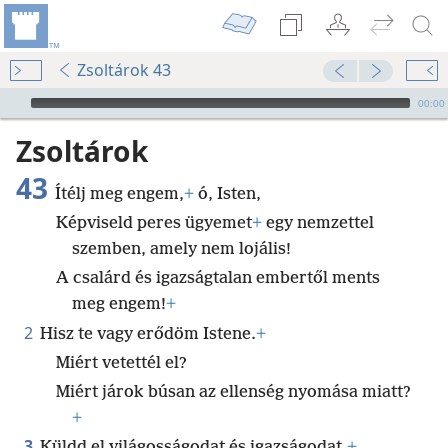
Zsoltárok 43
Audio Player
00:00
Zsoltárok
43
Ítélj meg engem,
+
ó, Isten,
Képviseld peres ügyemet
+
egy nemzettel
szemben, amely nem lojális!
A csalárd és igazságtalan embertől ments
meg engem!
+
2
Hisz te vagy erődöm Istene.
+
Miért vetettél el?
Miért járok búsan az ellenség nyomása miatt?
+
3
Küldd el világosságodat és igazságodat,
+