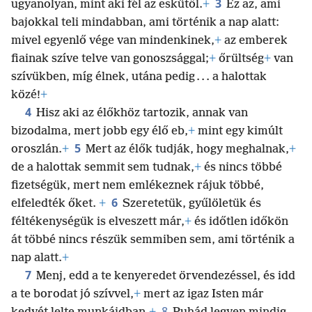
3
ugyanolyan, mint aki fél az eskütől.
+
Ez az, ami
bajokkal teli mindabban, ami történik a nap alatt:
mivel egyenlő vége van mindenkinek,
+
az emberek
fiainak szíve telve van gonoszsággal;
+
őrültség
+
van
szívükben, míg élnek, utána pedig . . . a halottak
közé!
+
4
Hisz aki az élőkhöz tartozik, annak van
bizodalma, mert jobb egy élő eb,
+
mint egy kimúlt
5
oroszlán.
+
Mert az élők tudják, hogy meghalnak,
+
de a halottak semmit sem tudnak,
+
és nincs többé
fizetségük, mert nem emlékeznek rájuk többé,
6
elfeledték őket.
+
Szeretetük, gyűlöletük és
féltékenységük is elveszett már,
+
és időtlen időkön
át többé nincs részük semmiben sem, ami történik a
nap alatt.
+
7
Menj, edd a te kenyeredet örvendezéssel, és idd
a te borodat jó szívvel,
+
mert az igaz Isten már
8