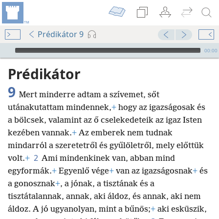
Prédikátor 9
Audio Player
00:00
Prédikátor
9
Mert minderre adtam a szívemet, sőt
utánakutattam mindennek,
+
hogy az igazságosak és
a bölcsek, valamint az ő cselekedeteik az igaz Isten
kezében vannak.
+
Az emberek nem tudnak
mindarról a szeretetről és gyűlöletről, mely előttük
2
volt.
+
Ami mindenkinek van, abban mind
egyformák.
+
Egyenlő vége
+
van az igazságosnak
+
és
a gonosznak
+
, a jónak, a tisztának és a
tisztátalannak, annak, aki áldoz, és annak, aki nem
áldoz. A jó ugyanolyan, mint a bűnös;
+
aki esküszik,