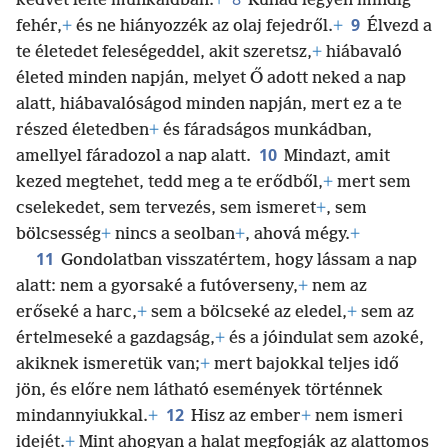
kedvét lelte munkáidban.
+
Ruhád legyen mindig
9
fehér,
+
és ne hiányozzék az olaj fejedről.
+
Élvezd a
te életedet feleségeddel, akit szeretsz,
+
hiábavaló
életed minden napján, melyet Ő adott neked a nap
alatt, hiábavalóságod minden napján, mert ez a te
részed életedben
+
és fáradságos
munkádban,
10
amellyel fáradozol a nap alatt.
Mindazt, amit
kezed megtehet, tedd meg a te erődből,
+
mert sem
cselekedet, sem tervezés, sem ismeret
+
, sem
bölcsesség
+
nincs a seolban
+
, ahová mégy.
+
11
Gondolatban visszatértem, hogy lássam a nap
alatt: nem a gyorsaké a futóverseny,
+
nem az
erőseké a harc,
+
sem a bölcseké az eledel,
+
sem az
értelmeseké a gazdagság,
+
és a jóindulat sem azoké,
akiknek ismeretük van;
+
mert bajokkal teljes idő
jön, és előre nem látható események történnek
12
mindannyiukkal.
+
Hisz az ember
+
nem ismeri
idejét.
+
Mint ahogyan a halat megfogják az alattomos