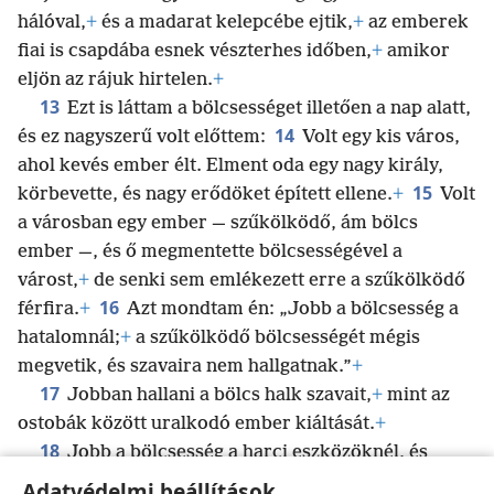
hálóval,
+
és a madarat kelepcébe ejtik,
+
az emberek
fiai is csapdába esnek vészterhes időben,
+
amikor
eljön az rájuk hirtelen.
+
13
Ezt is láttam a bölcsességet illetően a nap alatt,
14
és ez nagyszerű volt előttem:
Volt egy kis város,
ahol kevés ember élt. Elment oda egy nagy király,
15
körbevette, és nagy erődöket épített ellene.
+
Volt
a városban egy ember — szűkölködő, ám bölcs
ember —, és ő megmentette bölcsességével a
várost,
+
de senki sem emlékezett erre a szűkölködő
16
férfira.
+
Azt mondtam én: „Jobb a bölcsesség a
hatalomnál;
+
a szűkölködő bölcsességét mégis
megvetik, és szavaira nem hallgatnak.”
+
17
Jobban hallani a bölcs halk szavait,
+
mint az
ostobák között uralkodó ember kiáltását.
+
18
Jobb a bölcsesség a harci eszközöknél, és
egyetlen bűnös sok-sok jót tönkretehet.
+
Adatvédelmi beállítások