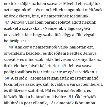
nektek szólják az Isten szavát.
+
Mivel ti eltaszítjátok
azt magatoktól,
+
és nem ítélitek magatokat méltónak
az örök életre, íme, a nemzetekhez fordulunk.
+
47
Jehova valójában parancsolatot adott nekünk
ezekkel a szavakkal: »Nemzetek világosságává
neveztelek ki,
+
hogy szabadítás légy a föld végső
határáig.«”
+
48
Amikor a nemzetekből valók hallották ezt,
örvendezni kezdtek, és dicsőíteni kezdték Jehova
szavát,
+
és mindazok, akik helyesen viszonyultak az
49
örök élethez, hívőkké lettek.
+
Jehova szava
pedig továbbra is terjedt szerte az egész vidéken.
+
50
A zsidók
+
azonban felzaklatták az Istent imádó,
tekintélyes asszonyokat, továbbá a város főembereit,
és üldözést
+
szítottak Pál és Barnabás ellen, és
51
kiűzték őket a határaikon kívülre.
Ők lerázták
lábukról a port ellenük,
+
és elmentek Ikóniumba.