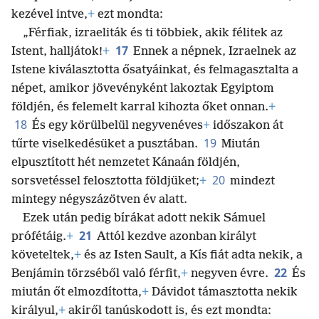
kezével intve,
+
ezt mondta:
„Férfiak, izraeliták és ti többiek, akik félitek az
17
Istent, halljátok!
+
Ennek a népnek, Izraelnek az
Istene kiválasztotta ősatyáinkat, és felmagasztalta a
népet, amikor jövevényként lakoztak Egyiptom
földjén, és felemelt karral kihozta őket onnan.
+
18
És egy körülbelül negyvenéves
+
időszakon át
19
tűrte viselkedésüket a pusztában.
Miután
elpusztított hét nemzetet Kánaán földjén,
20
sorsvetéssel felosztotta földjüket;
+
mindezt
mintegy négyszázötven év alatt.
Ezek után pedig bírákat adott nekik Sámuel
21
prófétáig.
+
Attól kezdve azonban királyt
követeltek,
+
és az Isten Sault, a Kís fiát adta nekik, a
22
Benjámin törzséből való férfit,
+
negyven évre.
És
miután őt elmozdította,
+
Dávidot támasztotta nekik
királyul,
+
akiről tanúskodott is, és ezt mondta: