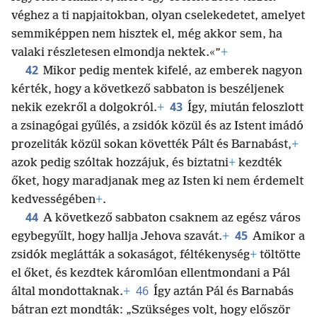
véghez a ti napjaitokban, olyan cselekedetet, amelyet
semmiképpen nem hisztek el, még akkor sem, ha
valaki részletesen elmondja nektek.«”
+
42
Mikor pedig mentek kifelé, az emberek nagyon
kérték, hogy a következő sabbaton is beszéljenek
43
nekik ezekről a dolgokról.
+
Így, miután feloszlott
a zsinagógai gyűlés, a zsidók közül és az Istent imádó
prozeliták közül sokan követték Pált és Barnabást,
+
azok pedig szóltak hozzájuk, és biztatni
+
kezdték
őket, hogy maradjanak meg az Isten ki nem érdemelt
kedvességében
+
.
44
A következő sabbaton csaknem az egész város
45
egybegyűlt, hogy hallja Jehova szavát.
+
Amikor a
zsidók meglátták a sokaságot, féltékenység
+
töltötte
el őket, és kezdtek káromlóan ellentmondani a Pál
46
által mondottaknak.
+
Így aztán Pál és Barnabás
bátran ezt mondták: „Szükséges volt, hogy először