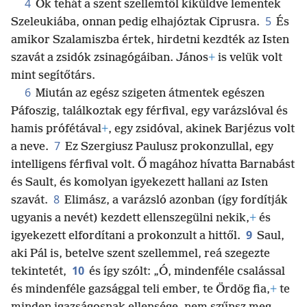
4
Ők tehát a szent szellemtől kiküldve lementek
5
Szeleukiába, onnan pedig elhajóztak Ciprusra.
És
amikor Szalamiszba értek, hirdetni kezdték az Isten
szavát a zsidók zsinagógáiban. János
+
is velük volt
mint segítőtárs.
6
Miután az egész szigeten átmentek egészen
Páfoszig, találkoztak egy férfival, egy varázslóval és
hamis prófétával
+
, egy zsidóval, akinek Barjézus volt
7
a neve.
Ez Szergiusz Paulusz prokonzullal, egy
intelligens férfival volt. Ő magához hívatta Barnabást
és Sault, és komolyan igyekezett hallani az Isten
8
szavát.
Elimász, a varázsló azonban (így fordítják
ugyanis a nevét) kezdett ellenszegülni nekik,
+
és
9
igyekezett elfordítani a prokonzult a hittől.
Saul,
aki Pál is, betelve szent szellemmel, reá szegezte
10
tekintetét,
és így szólt: „Ó, mindenféle csalással
és mindenféle gazsággal teli ember, te Ördög fia,
+
te