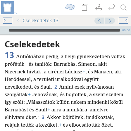
Cselekedetek 13
Audio Player
00:00
Cselekedetek
13
Antiókiában pedig, a helyi gyülekezetben voltak
próféták
+
és tanítók: Barnabás, Simeon, akit
Nigernek hívtak, a cirénei Lúciusz
+
, és Manaen, aki
Heródessel, a területi uralkodóval együtt
2
nevelkedett, és Saul.
Amint ezek nyilvánosan
szolgáltak
+
Jehovának, és böjtöltek, a szent szellem
így szólt: „Válasszátok külön nekem mindenki közül
Barnabást és Sault
+
arra a munkára, amelyre
3
elhívtam őket.”
Akkor böjtöltek, imádkoztak,
reájuk tették a kezüket,
+
és elbocsátották őket.