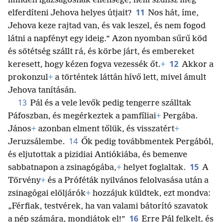
minden igazságosnak ellensége, nem
szűnsz meg
11
elferdíteni Jehova helyes útjait?
Nos hát, íme,
Jehova keze rajtad van, és vak leszel, és nem fogod
látni a napfényt egy ideig.” Azon nyomban sűrű köd
és sötétség szállt rá, és körbe járt, és embereket
12
keresett, hogy kézen fogva vezessék őt.
+
Akkor a
prokonzul
+
a történtek láttán hívő lett, mivel ámult
Jehova tanításán.
13
Pál és a vele levők pedig tengerre szálltak
Páfoszban, és megérkeztek a pamfíliai
+
Pergába.
János
+
azonban elment tőlük, és visszatért
+
14
Jeruzsálembe.
Ők pedig továbbmentek Pergából,
és eljutottak a pizidiai Antiókiába, és bemenve
15
sabbatnapon a zsinagógába,
+
helyet foglaltak.
A
Törvény
+
és a Próféták nyilvános felolvasása után a
zsinagógai elöljárók
+
hozzájuk küldtek, ezt mondva:
„Férfiak, testvérek, ha van valami bátorító szavatok
16
a nép számára, mondjátok el!”
Erre Pál felkelt, és