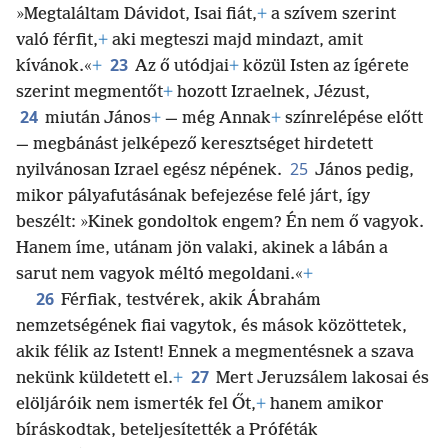
»Megtaláltam Dávidot, Isai fiát,
+
a szívem szerint
való férfit,
+
aki megteszi majd mindazt, amit
23
kívánok.«
+
Az ő utódjai
+
közül Isten az ígérete
szerint megmentőt
+
hozott Izraelnek, Jézust,
24
miután János
+
— még Annak
+
színrelépése előtt
— megbánást jelképező keresztséget hirdetett
25
nyilvánosan Izrael egész népének.
János pedig,
mikor pályafutásának befejezése felé járt, így
beszélt: »Kinek gondoltok engem? Én nem ő vagyok.
Hanem íme, utánam jön valaki, akinek a lábán a
sarut nem vagyok méltó megoldani.«
+
26
Férfiak, testvérek, akik Ábrahám
nemzetségének fiai vagytok, és mások közöttetek,
akik félik az Istent! Ennek a megmentésnek a szava
27
nekünk küldetett el.
+
Mert Jeruzsálem lakosai és
elöljáróik nem ismerték fel Őt,
+
hanem amikor
bíráskodtak, beteljesítették a Próféták