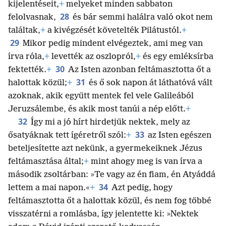
kijelentéseit,
+
melyeket minden sabbaton
28
felolvasnak,
és bár semmi halálra való okot nem
találtak,
+
a kivégzését követelték Pilátustól.
+
29
Mikor pedig mindent elvégeztek, ami meg van
írva róla,
+
levették az oszlopról,
+
és egy emléksírba
30
fektették.
+
Az Isten azonban feltámasztotta őt a
31
halottak közül;
+
és ő sok napon át
láthatóvá vált
azoknak, akik együtt mentek fel vele Galileából
Jeruzsálembe, és akik most tanúi a nép előtt.
+
32
Így mi a jó hírt hirdetjük nektek, mely az
33
ősatyáknak tett ígéretről szól:
+
az Isten egészen
beteljesítette azt nekünk, a gyermekeiknek Jézus
feltámasztása által;
+
mint ahogy meg is van írva a
második zsoltárban: »Te vagy az én fiam, én Atyáddá
34
lettem a mai napon.«
+
Azt pedig, hogy
feltámasztotta őt a halottak közül, és nem fog többé
visszatérni a romlásba, így jelentette ki: »Nektek