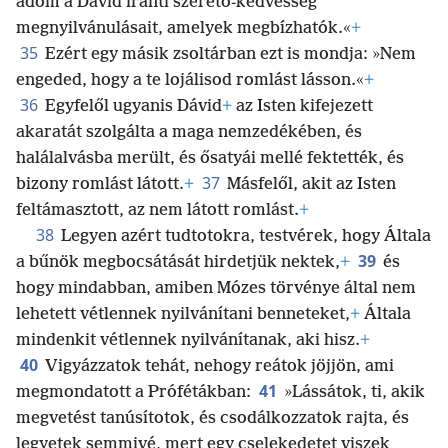
adom a Dávid iránti szerető-kedvesség
megnyilvánulásait, amelyek megbízhatók.«
+
35
Ezért egy másik zsoltárban ezt is mondja: »Nem
engeded, hogy a te lojálisod romlást lásson.«
+
36
Egyfelől ugyanis Dávid
+
az Isten kifejezett
akaratát szolgálta a maga nemzedékében, és
halálalvásba merült, és ősatyái mellé fektették, és
37
bizony romlást látott.
+
Másfelől, akit az Isten
feltámasztott, az nem látott romlást.
+
38
Legyen azért tudtotokra, testvérek, hogy Általa
39
a bűnök megbocsátását hirdetjük nektek,
+
és
hogy mindabban, amiben Mózes törvénye által nem
lehetett vétlennek nyilvánítani benneteket,
+
Általa
mindenkit vétlennek nyilvánítanak, aki hisz.
+
40
Vigyázzatok tehát, nehogy reátok jöjjön, ami
41
megmondatott a Prófétákban:
»Lássátok, ti, akik
megvetést tanúsítotok, és csodálkozzatok rajta, és
legyetek semmivé, mert egy cselekedetet viszek