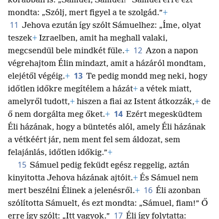
korábban is: „Sámuel, Sámuel!” Sámuel erre ezt
mondta: „Szólj, mert figyel a te szolgád.”
+
11
Jehova ezután így szólt Sámuelhez: „Íme, olyat
teszek
+
Izraelben, amit ha meghall valaki,
12
megcsendül bele mindkét füle.
+
Azon a napon
végrehajtom Élin mindazt, amit a házáról mondtam,
13
elejétől végéig.
+
Te pedig mondd meg neki, hogy
időtlen időkre megítélem a házát
+
a vétek miatt,
amelyről tudott,
+
hiszen a fiai az Istent átkozzák,
+
de
14
ő nem dorgálta meg őket.
+
Ezért megesküdtem
Éli házának, hogy a büntetés alól, amely Éli házának
a vétkéért
jár, nem ment fel sem áldozat, sem
felajánlás, időtlen időkig.”
+
15
Sámuel pedig feküdt egész reggelig, aztán
kinyitotta Jehova házának ajtóit.
+
És Sámuel nem
16
mert beszélni Élinek a jelenésről.
+
Éli azonban
szólította Sámuelt, és ezt mondta: „Sámuel, fiam!” Ő
17
erre így szólt: „Itt vagyok.”
Éli így folytatta: