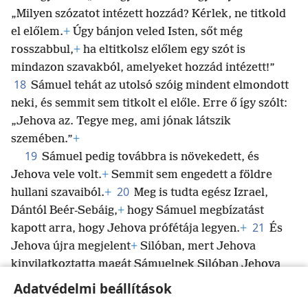
„Milyen szózatot intézett hozzád? Kérlek, ne titkold
el előlem.
+
Úgy bánjon veled Isten, sőt még
rosszabbul,
+
ha eltitkolsz előlem egy szót is
mindazon szavakból, amelyeket hozzád intézett!”
18
Sámuel tehát az utolsó szóig mindent elmondott
neki, és semmit sem titkolt el előle. Erre ő így szólt:
„Jehova az. Tegye meg, ami jónak látszik
szemében.”
+
19
Sámuel pedig továbbra is növekedett, és
Jehova vele volt.
+
Semmit sem engedett a földre
20
hullani szavaiból.
+
Meg is tudta egész Izrael,
Dántól Beér-Sebáig,
+
hogy Sámuel megbízatást
21
kapott arra, hogy Jehova prófétája legyen.
+
És
Jehova újra megjelent
+
Silóban, mert Jehova
kinyilatkoztatta magát Sámuelnek Silóban Jehova
szava által.
+
Adatvédelmi beállítások