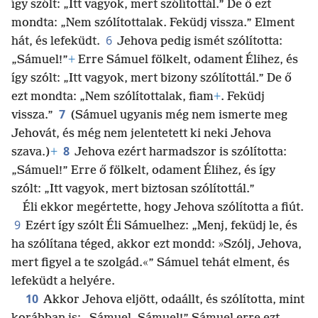
így szólt: „Itt vagyok, mert szólítottál.” De ő ezt
mondta: „Nem szólítottalak. Feküdj vissza.” Elment
6
hát, és lefeküdt.
Jehova pedig ismét szólította:
„Sámuel!”
+
Erre Sámuel fölkelt, odament Élihez, és
így szólt: „Itt vagyok, mert bizony szólítottál.” De ő
ezt mondta: „Nem szólítottalak, fiam
+
. Feküdj
7
vissza.”
(Sámuel ugyanis még nem ismerte meg
Jehovát, és még nem jelentetett ki neki Jehova
8
szava.)
+
Jehova ezért harmadszor is szólította:
„Sámuel!” Erre ő fölkelt, odament Élihez, és így
szólt: „Itt vagyok, mert biztosan szólítottál.”
Éli ekkor megértette, hogy Jehova szólította a fiút.
9
Ezért így szólt Éli Sámuelhez: „Menj, feküdj le, és
ha szólítana téged, akkor ezt mondd: »Szólj, Jehova,
mert figyel a te szolgád.«” Sámuel tehát elment, és
lefeküdt a helyére.
10
Akkor Jehova eljött, odaállt, és szólította, mint