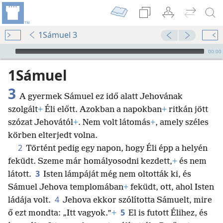
1Sámuel 3
Audio Player
00:00
1Sámuel
3
A gyermek Sámuel ez idő alatt Jehovának
szolgált
+
Éli előtt. Azokban a napokban
+
ritkán jött
szózat Jehovától
+
. Nem volt látomás
+
, amely széles
körben elterjedt volna.
2
Történt pedig egy napon, hogy Éli épp a helyén
feküdt. Szeme már homályosodni kezdett,
+
és nem
3
látott.
Isten lámpáját még nem oltották ki, és
Sámuel Jehova templomában
+
feküdt, ott, ahol Isten
4
ládája volt.
Jehova ekkor szólította Sámuelt, mire
5
ő ezt mondta: „Itt vagyok.”
+
El is futott Élihez, és