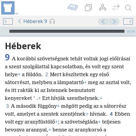
Héberek 9
Audio Player
00:00
Héberek
9
A korábbi szövetségnek tehát voltak jogi előírásai
a szent szolgálattal kapcsolatban, és volt egy szent
2
helye
+
a földön.
Mert készítettek egy első
sátorrészt, melyben a lámpatartó
+
meg az asztal volt,
és itt rakták ki az Istennek bemutatott
*
kenyereket
.
+
Ezt hívják szenthelynek.
+
3
A második függöny
+
mögött pedig az a sátorrész
4
volt, amelyet a szentek szentjének
+
hívnak.
Ebben
volt egy aranyfüstölő
+
; a szövetségláda
+
teljesen
bevonva arannyal,
+
benne az aranykorsó a