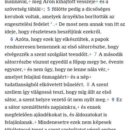
mannával,
+
meg Áron kihajtott vesszeje
+
és a
5
szövetség táblái
+
;
fölötte pedig a dicsőséges
kerubok voltak, amelyek árnyékba borították az
*
engesztelési fedelet
.
+
De most nem annak van itt az
ideje, hogy részletesen beszéljünk ezekről.
6
Azóta, hogy ezek így elkészültek, a papok
rendszeresen bemennek az első sátorrészbe, hogy
7
elvégezzék a szent szolgálat teendőit.
+
A második
sátorrészbe viszont egyedül a főpap megy be, évente
egyszer,
+
és nem úgy, hogy ne lenne nála vér,
+
amelyet felajánl önmagáért
+
és a nép
+
8
tudatlanságból elkövetett bűneiért.
A szent
szellem így világossá teszi, hogy míg állt az első
9
sátor, a szent helyre vezető út nem nyílt meg.
+
Ez
a sátor szemléltetés napjainkra,
+
és ennek
megfelelően ajándékokat is,
és áldozatokat is
felajánlanak.
+
Mindenesetre ezek nem képesek