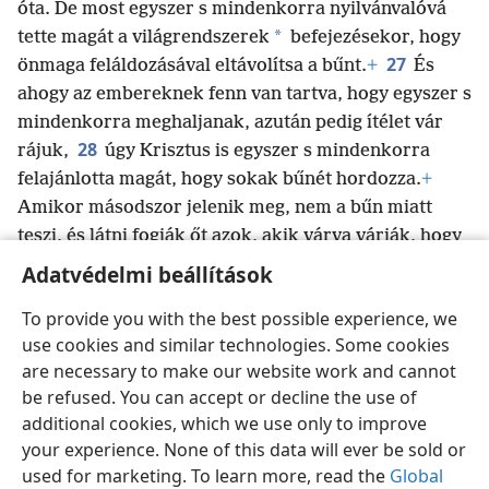
óta. De most egyszer s mindenkorra nyilvánvalóvá
*
tette magát a világrendszerek
befejezésekor, hogy
27
önmaga feláldozásával
eltávolítsa a bűnt.
+
És
ahogy az embereknek fenn van tartva, hogy egyszer s
mindenkorra meghaljanak, azután pedig ítélet vár
28
rájuk,
úgy Krisztus is egyszer s mindenkorra
felajánlotta magát, hogy sokak bűnét hordozza.
+
Amikor másodszor jelenik meg, nem a bűn miatt
teszi, és látni fogják őt azok, akik várva várják, hogy
megmentse őket.
+
Adatvédelmi beállítások
To provide you with the best possible experience, we
use cookies and similar technologies. Some cookies
are necessary to make our website work and cannot
Magyar
Megosztás
Beállítások
be refused. You can accept or decline the use of
Copyright
© 2026 Watch Tower Bible and Tract Society of Pennsylvania
additional cookies, which we use only to improve
Felhasználási feltételek
Bizalmas információra vonatkozó szabályok
your experience. None of this data will ever be sold or
Adatvédelmi beállítások
Bejelentkezés
JW.ORG
used for marketing. To learn more, read the
Global