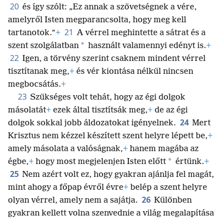
20
és így szólt: „Ez annak a szövetségnek a vére,
amelyről Isten megparancsolta, hogy meg kell
21
tartanotok.”
+
A vérrel meghintette a sátrat és a
*
szent szolgálatban
használt valamennyi edényt is.
+
22
Igen, a törvény szerint csaknem mindent vérrel
tisztítanak meg,
+
és vér kiontása nélkül nincsen
megbocsátás.
+
23
Szükséges volt tehát, hogy az égi dolgok
másolatát
+
ezek által tisztítsák meg,
+
de az égi
24
dolgok sokkal jobb áldozatokat igényelnek.
Mert
Krisztus nem kézzel készített szent helyre lépett be,
+
amely másolata a valóságnak,
+
hanem magába az
*
égbe,
+
hogy most megjelenjen Isten előtt
értünk.
+
25
Nem azért volt ez, hogy gyakran ajánlja fel magát,
mint ahogy a főpap évről évre
+
belép a szent helyre
26
olyan vérrel, amely nem a sajátja.
Különben
gyakran kellett volna szenvednie a világ megalapítása