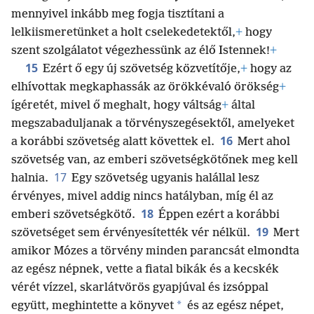
mennyivel inkább meg fogja tisztítani a
lelkiismeretünket a holt cselekedetektől,
+
hogy
szent szolgálatot végezhessünk az élő Istennek!
+
15
Ezért ő egy új szövetség közvetítője,
+
hogy az
elhívottak megkaphassák az örökkévaló örökség
+
ígéretét, mivel ő meghalt, hogy váltság
+
által
megszabaduljanak a törvényszegésektől, amelyeket
16
a korábbi szövetség alatt követtek el.
Mert ahol
szövetség van, az emberi szövetségkötőnek meg kell
17
halnia.
Egy szövetség ugyanis halállal lesz
érvényes, mivel addig nincs hatályban, míg él az
18
emberi szövetségkötő.
Éppen ezért a korábbi
19
szövetséget sem érvényesítették vér nélkül.
Mert
amikor Mózes a törvény minden parancsát elmondta
az egész népnek, vette a fiatal bikák és a kecskék
vérét vízzel, skarlátvörös gyapjúval és izsóppal
*
együtt, meghintette a könyvet
és az egész népet,