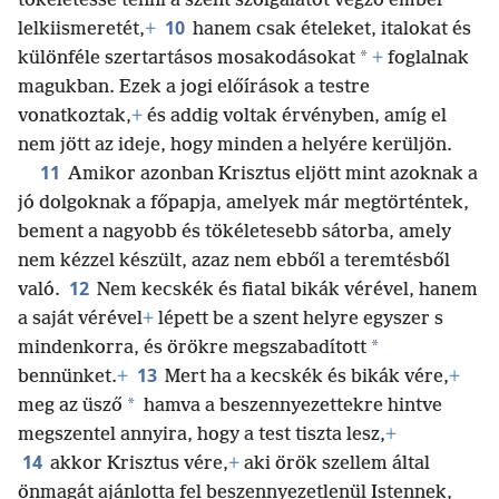
tökéletessé tenni a szent szolgálatot végző ember
10
lelkiismeretét,
+
hanem csak ételeket, italokat és
*
különféle szertartásos mosakodásokat
+
foglalnak
magukban. Ezek a jogi előírások a testre
vonatkoztak,
+
és addig voltak érvényben, amíg el
nem jött az ideje, hogy minden a helyére kerüljön.
11
Amikor azonban Krisztus eljött mint azoknak a
jó dolgoknak a főpapja, amelyek már megtörténtek,
bement a nagyobb és tökéletesebb sátorba, amely
nem kézzel készült, azaz nem ebből a teremtésből
12
való.
Nem kecskék és fiatal bikák vérével, hanem
a saját vérével
+
lépett be a szent helyre egyszer s
*
mindenkorra, és örökre megszabadított
13
bennünket.
+
Mert ha a kecskék és bikák vére,
+
*
meg az üsző
hamva a beszennyezettekre hintve
megszentel annyira, hogy a test tiszta lesz,
+
14
akkor Krisztus vére,
+
aki örök szellem által
önmagát ajánlotta fel beszennyezetlenül Istennek,