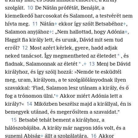
a király fiait, és Júda minden emberét, a király
10
szolgáit.
De Nátán prófétát, Benáját, a
kiemelkedő harcosokat és Salamont, a testvérét nem
11
hívta meg.
Nátán
+
ekkor így szólt Betsabéhoz
+
,
Salamon anyjához
+
: „Nem hallottad, hogy Adónia
+
,
Haggit fia király lett, és urunk, Dávid mit sem tud
12
erről?
Most azért kérlek, gyere, hadd adjak
*
neked tanácsot. Így megmentheted az életedet
, és
13
*
fiadnak, Salamonnak az életét
.
+
Menj be Dávid
királyhoz, és így szólj hozzá: »Nemde te esküdtél
meg, uram, királyom, a te szolgálólányodnak ilyen
szavakkal: ’Fiad, Salamon lesz utánam a király, és ő
fog a trónomon ülni.’
+
Akkor miért Adónia lett a
14
király?«
Miközben beszélsz majd a királlyal, én is
bemegyek utánad, és megerősítem a szavaidat.”
15
Betsabé tehát bement a királyhoz, a
hálószobájába. A király már nagyon idős volt, és a
16
sunemi Abiság
+
állt a szolgálatára.
Akkor