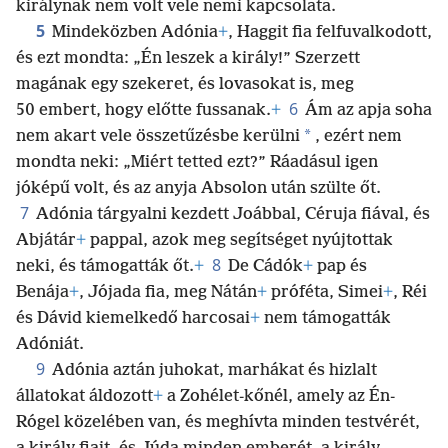
királynak nem volt vele nemi kapcsolata.
5
Mindeközben Adónia
+
, Haggit fia felfuvalkodott,
és ezt mondta: „Én leszek a király!” Szerzett
magának egy szekeret, és lovasokat is, meg
6
50 embert, hogy előtte fussanak.
+
Ám az apja soha
*
nem akart vele összetűzésbe kerülni
, ezért nem
mondta neki: „Miért tetted ezt?” Ráadásul igen
jóképű volt, és az anyja Absolon után szülte őt.
7
Adónia tárgyalni kezdett Joábbal, Céruja fiával, és
Abjátár
+
pappal, azok meg segítséget nyújtottak
8
neki, és támogatták őt.
+
De Cádók
+
pap és
Benája
+
, Jójada fia, meg Nátán
+
próféta, Simei
+
, Réi
és Dávid kiemelkedő harcosai
+
nem támogatták
Adóniát.
9
Adónia aztán juhokat, marhákat és hizlalt
állatokat áldozott
+
a Zohélet-kőnél, amely az Én-
Rógel közelében van, és meghívta minden testvérét,