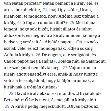
van Nátán próféta!” Nátán bement a király elé, és
24
arcra borult előtte,
majd így szólt: „Uram,
királyom, te mondtad, hogy Adónia lesz utánad a
25
király, és ő fog a trónodon ülni?
+
Mert ő ma
lement, hogy sok bikát, hizlalt állatot és juhot
áldozzon
+
, és meghívta a király minden fiát meg a
hadsereg vezéreit és Abjátár papot.
+
Ott esznek-
isznak vele, és ezt mondogatják: »Éljen sokáig
26
Adónia király!«
De engem, a te szolgádat, és
Cádók papot meg Benáját
+
, Jójada fiát, és Salamont,
27
a te szolgádat nem hívta meg.
Vajon uram, a
király adott engedélyt erre, anélkül hogy tudatta
volna a te szolgáddal, hogy ki üljön uramnak, a
királynak a trónján őutána?”
28
Dávid király ekkor ezt mondta: „Hívjátok ide
Betsabét!” Ő be is ment, és megállt a király előtt.
29
A király pedig megesküdött: „Olyan biztos az,