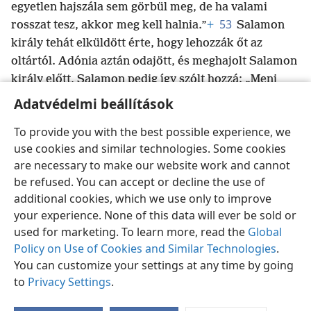
egyetlen hajszála sem görbül meg, de ha valami
53
rosszat tesz, akkor meg kell halnia.”
+
Salamon
király tehát elküldött érte, hogy lehozzák őt az
oltártól. Adónia aztán odajött, és meghajolt Salamon
király előtt, Salamon pedig így szólt hozzá: „Menj
haza!”
Adatvédelmi beállítások
To provide you with the best possible experience, we
use cookies and similar technologies. Some cookies
are necessary to make our website work and cannot
Magyar
Megosztás
Beállítások
be refused. You can accept or decline the use of
Copyright
© 2026 Watch Tower Bible and Tract Society of Pennsylvania
additional cookies, which we use only to improve
Felhasználási feltételek
Bizalmas információra vonatkozó szabályok
your experience. None of this data will ever be sold or
Adatvédelmi beállítások
Bejelentkezés
JW.ORG
used for marketing. To learn more, read the
Global
Policy on Use of Cookies and Similar Technologies
.
You can customize your settings at any time by going
to
Privacy Settings
.