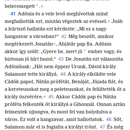
*
beleremegett
.
+
41
Adónia és a vele levő meghívottak mind
meghallották ezt, miután végeztek az evéssel.
+
Joáb
a kürtszó hallatán ezt kérdezte: „Mi ez a nagy
42
hangzavar a városban?”
Még beszélt, amikor
megérkezett Jonatán
+
, Abjátár pap fia. Adónia
*
akkor így szólt: „Gyere be, mert jó
ember vagy, és
43
biztosan jó hírt hozol.”
De Jonatán ezt válaszolta
Adóniának: „Hát nem éppen! Urunk, Dávid király
44
Salamont tette királlyá.
A király elküldte vele
Cádók papot, Nátán prófétát, Benáját, Jójada fiát, és
a kereteusokat meg a peleteusokat, és felültették őt a
45
király öszvérére.
+
Akkor Cádók pap és Nátán
próféta felkenték őt királlyá a Gihonnál. Onnan aztán
felmentek ujjongva, és most fel van bolydulva a
46
város. Ez volt a hangzavar, amit hallottatok.
Sőt,
47
Salamon már el is foglalta a királyi trónt.
És még