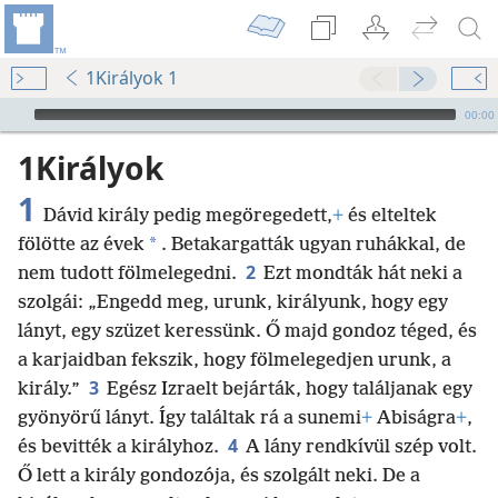
1Királyok 1
Audio Player
00:00
1Királyok
1
Dávid király pedig megöregedett,
+
és elteltek
*
fölötte az évek
. Betakargatták ugyan ruhákkal, de
2
nem tudott fölmelegedni.
Ezt mondták hát neki a
szolgái: „Engedd meg, urunk, királyunk, hogy egy
lányt, egy szüzet keressünk. Ő majd gondoz téged, és
a karjaidban fekszik, hogy fölmelegedjen urunk, a
3
király.”
Egész Izraelt bejárták, hogy találjanak egy
gyönyörű lányt. Így találtak rá a sunemi
+
Abiságra
+
,
4
és bevitték a királyhoz.
A lány rendkívül szép volt.
Ő lett a király gondozója, és szolgált neki. De a