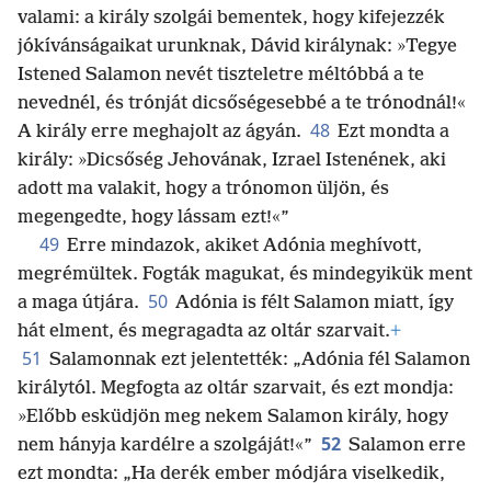
valami: a király szolgái bementek, hogy kifejezzék
jókívánságaikat urunknak, Dávid királynak: »Tegye
Istened Salamon nevét tiszteletre méltóbbá a te
nevednél, és trónját dicsőségesebbé a te trónodnál!«
48
A király erre meghajolt az ágyán.
Ezt mondta a
király: »Dicsőség Jehovának, Izrael Istenének, aki
adott ma valakit, hogy a trónomon üljön, és
megengedte, hogy lássam ezt!«”
49
Erre mindazok, akiket Adónia meghívott,
megrémültek. Fogták magukat, és mindegyikük ment
50
a maga útjára.
Adónia is félt Salamon miatt, így
hát elment, és megragadta az oltár szarvait.
+
51
Salamonnak ezt jelentették: „Adónia fél Salamon
királytól. Megfogta az oltár szarvait, és ezt mondja:
»Előbb esküdjön meg nekem Salamon király, hogy
52
nem hányja kardélre a szolgáját!«”
Salamon erre
ezt mondta: „Ha derék ember módjára viselkedik,