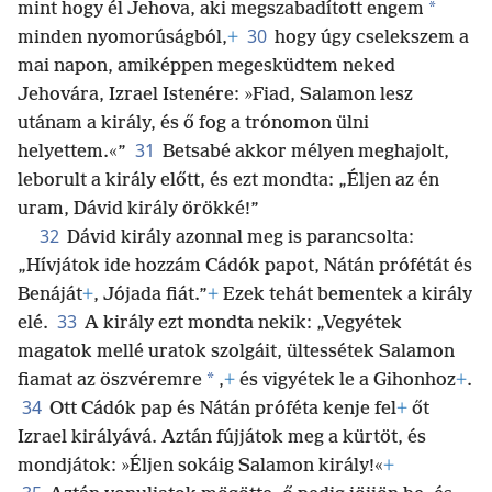
*
mint hogy él Jehova, aki megszabadított engem
30
minden nyomorúságból,
+
hogy úgy cselekszem a
mai napon, amiképpen megesküdtem neked
Jehovára, Izrael Istenére: »Fiad, Salamon lesz
utánam a király, és ő fog a trónomon ülni
31
helyettem.«”
Betsabé akkor mélyen meghajolt,
leborult a király előtt, és ezt mondta: „Éljen az én
uram, Dávid király örökké!”
32
Dávid király azonnal meg is parancsolta:
„Hívjátok ide hozzám Cádók papot, Nátán prófétát és
Benáját
+
, Jójada fiát.”
+
Ezek tehát bementek a király
33
elé.
A király ezt mondta nekik: „Vegyétek
magatok mellé uratok szolgáit, ültessétek Salamon
*
fiamat az öszvéremre
,
+
és vigyétek le a Gihonhoz
+
.
34
Ott Cádók pap és Nátán próféta kenje fel
+
őt
Izrael királyává. Aztán fújjátok meg a kürtöt, és
mondjátok: »Éljen sokáig Salamon király!«
+