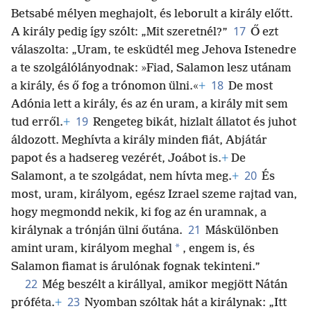
Betsabé mélyen meghajolt, és leborult a király előtt.
17
A király pedig így szólt: „Mit szeretnél?”
Ő ezt
válaszolta: „Uram, te esküdtél meg Jehova Istenedre
a te szolgálólányodnak: »Fiad, Salamon lesz utánam
18
a király, és ő fog a trónomon ülni.«
+
De most
Adónia lett a király, és az én uram, a király mit sem
19
tud erről.
+
Rengeteg bikát, hizlalt állatot és juhot
áldozott. Meghívta a király minden fiát, Abjátár
papot és a hadsereg vezérét, Joábot is.
+
De
20
Salamont, a te szolgádat, nem hívta meg.
+
És
most, uram, királyom, egész Izrael szeme rajtad van,
hogy megmondd nekik, ki fog az én uramnak, a
21
királynak a trónján ülni őutána.
Máskülönben
*
amint uram, királyom meghal
, engem is, és
Salamon fiamat is árulónak fognak tekinteni.”
22
Még beszélt a királlyal, amikor megjött Nátán
23
próféta.
+
Nyomban szóltak hát a királynak: „Itt