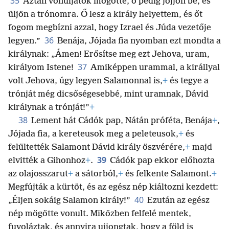
35
Aztán vonuljatok mögötte, ő pedig jöjjön be, és
üljön a trónomra. Ő lesz a király helyettem, és őt
fogom megbízni azzal, hogy Izrael és Júda vezetője
36
legyen.”
Benája, Jójada fia nyomban ezt mondta a
királynak: „Ámen! Erősítse meg ezt Jehova, uram,
37
királyom Istene!
Amiképpen urammal, a királlyal
volt Jehova, úgy legyen Salamonnal is,
+
és tegye a
trónját még dicsőségesebbé, mint uramnak, Dávid
királynak a trónját!”
+
38
Lement hát Cádók pap, Nátán próféta, Benája
+
,
Jójada fia, a kereteusok meg a peleteusok,
+
és
felültették Salamont Dávid király öszvérére,
+
majd
39
elvitték a Gihonhoz
+
.
Cádók pap ekkor előhozta
az olajosszarut
+
a sátorból,
+
és felkente Salamont.
+
Megfújták a kürtöt, és az egész nép kiáltozni kezdett:
40
„Éljen sokáig Salamon király!”
Ezután az egész
nép mögötte vonult. Miközben felfelé mentek,
fuvoláztak, és annyira ujjongtak, hogy a föld is