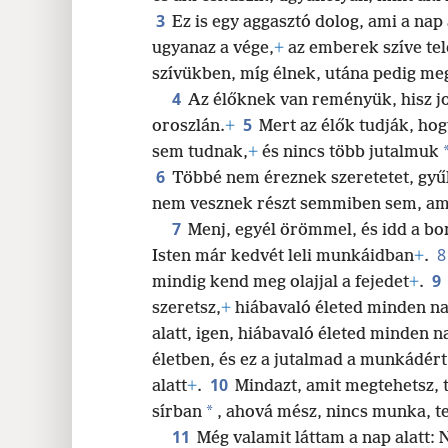
3
Ez is egy aggasztó dolog, ami a nap
ugyanaz a vége,
+
az emberek szíve tel
szívükben, míg élnek, utána pedig m
4
Az élőknek van reményük, hisz jo
5
oroszlán.
+
Mert az élők tudják, ho
sem tudnak,
+
és nincs több jutalmuk
6
Többé nem éreznek szeretetet, gyűl
nem vesznek részt semmiben sem, ami 
7
Menj, egyél örömmel, és idd a bo
Isten már kedvét leli munkáidban
+
.
9
mindig kend meg olajjal a fejedet
+
.
szeretsz,
+
hiábavaló életed minden na
alatt, igen, hiábavaló életed minden n
életben, és ez a jutalmad a munkádér
10
alatt
+
.
Mindazt, amit megtehetsz, 
*
sírban
, ahová mész, nincs munka, t
11
Még valamit láttam a nap alatt: