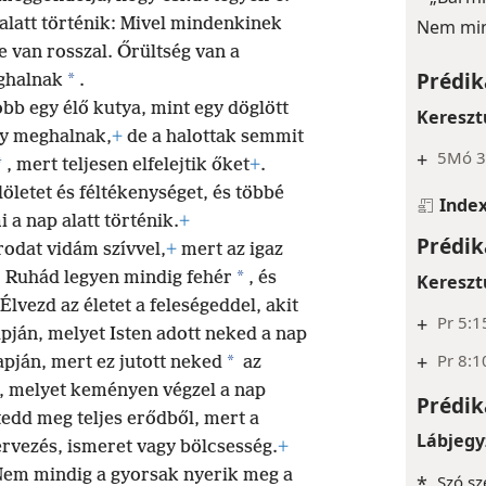
 alatt történik: Mivel mindenkinek
Nem min
e van rosszal. Őrültség van a
Prédik
*
eghalnak
.
bb egy élő kutya, mint egy döglött
Kereszt
gy meghalnak,
+
de a halottak semmit
+
5Mó 33
*
, mert teljesen elfelejtik őket
+
.
öletet és féltékenységet, és többé
Inde
a nap alatt történik.
+
Prédik
rodat vidám szívvel,
+
mert az igaz
8
*
Ruhád legyen mindig fehér
, és
Kereszt
Élvezd az életet a feleségeddel, akit
+
Pr 5:1
pján, melyet Isten adott neked a nap
+
Pr 8:1
*
apján, mert ez jutott neked
az
t, melyet keményen végzel a nap
Prédik
tedd meg teljes erődből, mert a
Lábjegy
ervezés, ismeret vagy bölcsesség.
+
 Nem mindig a gyorsak nyerik meg a
*
Szó sze