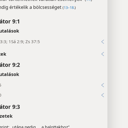
dig értékelik a bölcsességet
(
13–18.
)
átor 9:1
utalások
:3; 1Sá 2:9; Zs 37:5
xek
átor 9:2
utalások
5
0
átor 9:3
zetek
rint: „utána pedig. . . a halottakhoz”.