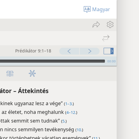
Magyar
Prédikátor 9:1–18
00:00
átor – Áttekintés
kinek ugyanaz lesz a vége”
(
1–3.
)
k az életet, noha meghalunk
(
4–12.
)
ottak semmit sem tudnak”
(
5.
)
an nincs semmilyen tevékenység
(
10.
)
kor történhetnek váratlan események”
(
11.
)