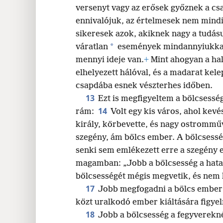
versenyt vagy az erősek győznek a cs
ennivalójuk, az értelmesek nem mind
sikeresek azok, akiknek nagy a tudás
*
váratlan
események mindannyiukka
mennyi ideje van.
+
Mint ahogyan a ha
elhelyezett hálóval, és a madarat kele
csapdába esnek vészterhes időben.
13
Ezt is megfigyeltem a bölcsességr
14
rám:
Volt egy kis város, ahol kevé
király, körbevette, és nagy ostromműv
szegény, ám bölcs ember. A bölcsessé
senki sem emlékezett erre a szegény
magamban: „Jobb a bölcsesség a hata
bölcsességét mégis megvetik, és nem 
17
Jobb megfogadni a bölcs ember 
közt uralkodó ember kiáltására figyel
18
Jobb a bölcsesség a fegyverekné