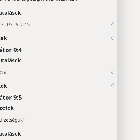
utalások
17–19; Pr 2:15
xek
átor 9:4
utalások
:19
xek
átor 9:5
zetek
„fizetségük”.
utalások