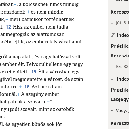
atában
+
, a bölcseknek nincs mindig
Kereszt
ig gazdagok,
+
és nem mindig
uk,
+
mert bármikor történhetnek
+
Jób 3:
12
l.
Hisz az ember nem tudja,
lat megfogják az alattomosan
Inde
pcébe ejtik, az emberek is váratlanul
Prédik
Kereszt
ől a nap alatt, és nagy hatással volt
s ember élt. Felvonult ellene egy nagy
+
Ézs 38
15
eket épített.
Élt a városban egy
Inde
gével megmentette a várost, de aztán
16
 emberre.
+
Azt mondtam
Prédik
lomnál.
+
A szegény ember
Lábjegy
hallgatnak a szavára.
+
”
nyugodt szavait, mint az ostobák
*
Vagy: 
ni.
Kereszt
l, és egyetlen bűnös sok jót