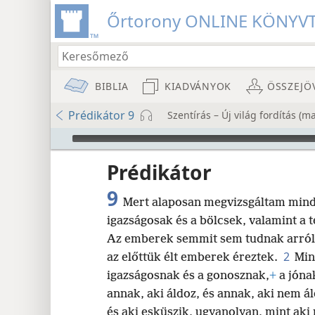
Őrtorony ONLINE KÖNYV
BIBLIA
KIADVÁNYOK
ÖSSZEJÖ
Prédikátor 9
Szentírás – Új világ fordítás (
Audio Player
Prédikátor
9
Mert alaposan megvizsgáltam minde
igazságosak és a bölcsek, valamint a t
Az emberek semmit sem tudnak arról a
2
az előttük élt emberek éreztek.
Min
8
igazságosnak és a gonosznak,
+
a jónak
annak, aki áldoz, és annak, aki nem á
16
és aki esküszik, ugyanolyan, mint aki