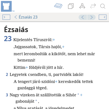
Ézsaiás 23
Ézsaiás
23
Kijelentés Tíruszról:
+
Jajgassatok, Társis hajói,
+
mert lerombolták a kikötőt, nem lehet már
bemenni!
Kittim
+
földjéről jött a hír.
2
Legyetek csendben, ti, partvidék lakói!
A tengert járó szidóni
+
kereskedők tettek
gazdaggá téged.
3
*
Nagy vizeken át szállították a Sihór
+
*
gabonáját
,
a Nílus aratását, a jövedelmedet.