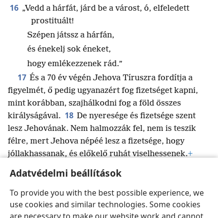
16
„Vedd a hárfát, járd be a várost, ó, elfeledett
prostituált!
Szépen játssz a hárfán,
és énekelj sok éneket,
hogy emlékezzenek rád.”
17
És a 70 év végén Jehova Tíruszra fordítja a
figyelmét, ő pedig ugyanazért fog fizetséget kapni,
mint korábban, szajhálkodni fog a föld összes
18
királyságával.
De nyeresége és fizetsége szent
lesz Jehovának. Nem halmozzák fel, nem is teszik
félre, mert Jehova népéé lesz a fizetsége, hogy
jóllakhassanak, és előkelő ruhát viselhessenek.
+
Adatvédelmi beállítások
To provide you with the best possible experience, we
use cookies and similar technologies. Some cookies
Magyar
Megosztás
Beállítások
are necessary to make our website work and cannot