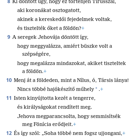
8
Ki döntött úgy, hogy ez történjen Tírusszal,
aki koronákat osztogatott,
akinek a kereskedői fejedelmek voltak,
és tisztelték őket a földön?
+
9
A seregek Jehovája döntött így,
hogy meggyalázza, amiért büszke volt a
szépségére,
hogy megalázza mindazokat, akiket tiszteltek
a földön.
+
10
Menj át a földeden, mint a Nílus, ó, Társis lánya!
*
Nincs többé hajókészítő műhely
.
+
11
Isten kinyújtotta kezét a tengerre,
és királyságokat rendített meg.
Jehova megparancsolta, hogy semmisítsék
meg Fönícia erődjeit.
+
12
És így szól: „Soha többé nem fogsz ujjongani,
+