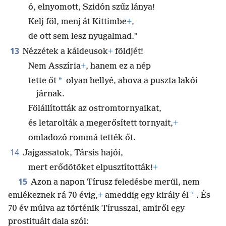
ó, elnyomott, Szidón szűz lánya!
Kelj föl, menj át Kittimbe
+
,
de ott sem lesz nyugalmad.”
13
Nézzétek a káldeusok
+
földjét!
Nem Asszíria
+
, hanem ez a nép
*
tette őt
olyan hellyé, ahova a puszta lakói
járnak.
Fölállították az ostromtornyaikat,
és letarolták a megerősített tornyait,
+
omladozó rommá tették őt.
14
Jajgassatok, Társis hajói,
mert erődötöket elpusztították!
+
15
Azon a napon Tírusz feledésbe merül, nem
*
emlékeznek rá 70 évig,
+
ameddig egy király él
. És
70 év múlva az történik Tírusszal, amiről egy
prostituált dala szól: