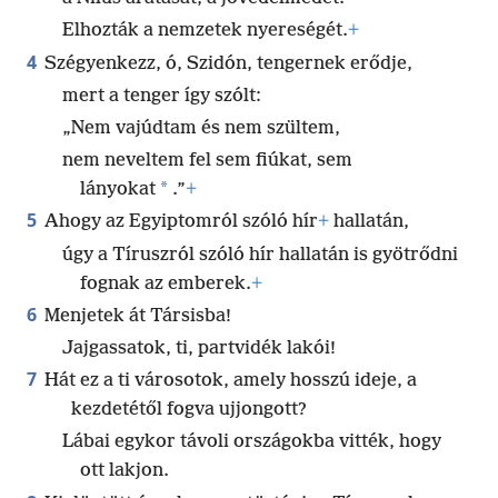
Elhozták a nemzetek nyereségét.
+
4
Szégyenkezz, ó, Szidón, tengernek erődje,
mert a tenger így szólt:
„Nem vajúdtam és nem szültem,
nem neveltem fel sem fiúkat, sem
*
lányokat
.”
+
5
Ahogy az Egyiptomról szóló hír
+
hallatán,
úgy a Tíruszról szóló hír hallatán is gyötrődni
fognak az emberek.
+
6
Menjetek át Társisba!
Jajgassatok, ti, partvidék lakói!
7
Hát ez a ti városotok, amely hosszú ideje, a
kezdetétől fogva ujjongott?
Lábai egykor távoli országokba vitték, hogy
ott lakjon.