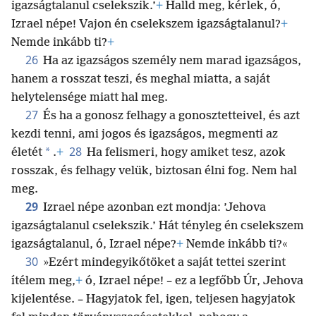
igazságtalanul cselekszik.’
+
Halld meg, kérlek, ó,
Izrael népe! Vajon én cselekszem igazságtalanul?
+
Nemde inkább ti?
+
26
Ha az igazságos személy nem marad igazságos,
hanem a rosszat teszi, és meghal miatta, a saját
helytelensége miatt hal meg.
27
És ha a gonosz felhagy a gonosztetteivel, és azt
kezdi tenni, ami jogos és igazságos, megmenti az
28
*
életét
.
+
Ha felismeri, hogy amiket tesz, azok
rosszak, és felhagy velük, biztosan élni fog. Nem hal
meg.
29
Izrael népe azonban ezt mondja: ’Jehova
igazságtalanul cselekszik.’ Hát tényleg én cselekszem
igazságtalanul, ó, Izrael népe?
+
Nemde inkább ti?«
30
»Ezért mindegyikőtöket a saját tettei szerint
ítélem meg,
+
ó, Izrael népe! – ez a legfőbb Úr, Jehova
kijelentése. – Hagyjatok fel, igen, teljesen hagyjatok