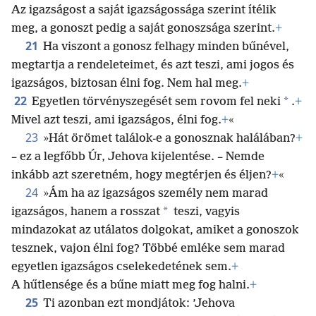
Az igazságost a saját igazságossága szerint ítélik
meg, a gonoszt pedig a saját gonoszsága szerint.
+
21
Ha viszont a gonosz felhagy minden bűnével,
megtartja a rendeleteimet, és azt teszi, ami jogos és
igazságos, biztosan élni fog. Nem hal meg.
+
22
*
Egyetlen törvényszegését sem rovom fel neki
.
+
Mivel azt teszi, ami igazságos, élni fog.
+
«
23
»Hát örömet találok-e a gonosznak halálában?
+
– ez a legfőbb Úr, Jehova kijelentése. – Nemde
inkább azt szeretném, hogy megtérjen és éljen?
+
«
24
»Ám ha az igazságos személy nem marad
*
igazságos, hanem a rosszat
teszi, vagyis
mindazokat az utálatos dolgokat, amiket a gonoszok
tesznek, vajon élni fog? Többé emléke sem marad
egyetlen igazságos cselekedetének sem.
+
A hűtlensége és a bűne miatt meg fog halni.
+
25
Ti azonban ezt mondjátok: ’Jehova