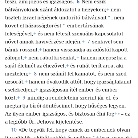
6
teszi, ami jogos és igazságos.
Nem eszik
bálványoknak szánt áldozatot a hegyeken;
+
nem
*
tiszteli Izrael népének undorító bálványait
; nem
*
követ el házasságtörést
embertársának
feleségével,
+
és nem létesít szexuális kapcsolatot
7
nővel annak havivérzése idején;
+
senkivel sem
bánik rosszul,
+
hanem visszaadja az adóstól kapott
zálogot;
+
nem rabol ki senkit,
+
hanem megosztja a
saját élelmét az éhezővel,
+
és ruhát terít arra, aki
8
meztelen;
+
nem számít fel kamatot, és nem szed
uzsorát,
+
hanem óvakodik attól, hogy igazságtalanul
cselekedjen;
+
igazságosan ítél ember és ember
9
közt;
+
mindig a rendeleteim szerint jár el, és
megtartja bírói döntéseimet, hogy hűséges legyen.
Az ilyen ember igazságos, és biztosan élni fog
+
« – ez
a legfőbb Úr, Jehova kijelentése.
10
»De tegyük fel, hogy ennek az embernek olyan