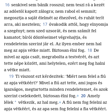
16
senkivel sem bánik rosszul; nem teszi rá a kezét
az adóstól kapott zálogra; nem rabol el semmit;
megosztja a saját élelmét az éhezővel, és ruhát terít
17
arra, aki meztelen;
óvakodik attól, hogy elnyomja
a szegényt; nem szed uzsorát, és nem számít fel
kamatot; bírói döntéseimet végrehajtja, és
rendeleteim szerint jár el. Az ilyen ember nem hal
18
meg az apja vétke miatt. Biztosan élni fog.
De
mivel az apja csalt, megrabolta a testvérét, és azt
tette népe között, ami helytelen, ezért meg fog halni
a vétke miatt.
19
Ti viszont ezt kérdezitek: ’Miért nem felel a fiú
az apja vétkéért?’ Mivel a fiú azt tette, ami jogos és
igazságos, megtartotta minden rendeletemet, és azok
20
szerint cselekedett, biztosan élni fog.
+
Amely
*
lélek
vétkezik, az hal meg.
+
A fiú nem fog felelni az
apja vétkéért, és az apa sem fog felelni a fia vétkéért.