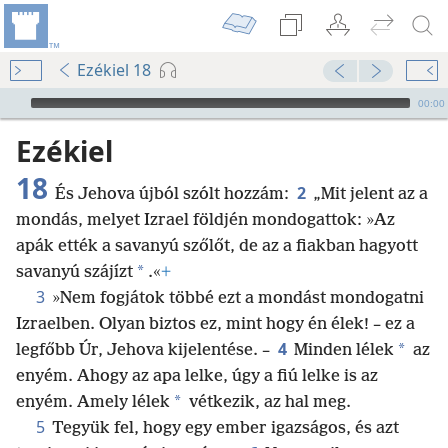
Ezékiel 18
Audio Player
00:00
Ezékiel
18
2
És Jehova újból szólt hozzám:
„Mit jelent az a
mondás, melyet Izrael földjén mondogattok: »Az
apák ették a savanyú szőlőt, de az a fiakban hagyott
*
savanyú szájízt
.«
+
3
»Nem fogjátok többé ezt a mondást mondogatni
Izraelben. Olyan biztos ez, mint hogy én élek! – ez a
4
*
legfőbb Úr, Jehova kijelentése. –
Minden lélek
az
enyém. Ahogy az apa lelke, úgy a fiú lelke is az
*
enyém. Amely lélek
vétkezik, az hal meg.
5
Tegyük fel, hogy egy ember igazságos, és azt