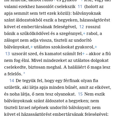
*
fia születik, akiből rabló
+
és gyilkos
+
lesz, vagy aki
11
valami ezekhez hasonlót cselekszik
(holott az
apja semmit sem tett ezek közül): bálványoknak
szánt áldozatokból eszik a hegyeken, házasságtörést
12
követ el embertársának feleségével,
rosszul
bánik a szűkölködővel és a szegénnyel,
+
rabol, a
zálogot nem adja vissza, tiszteli az undorító
bálványokat,
+
utálatos szokásokat gyakorol,
+
13
uzsorát szed, és kamatot számít fel
+
– akkor a fiú
nem fog élni. Mivel mindezeket az utálatos dolgokat
cselekedte, biztosan meghal. A haláláért ő maga lesz
*
a felelős.
14
De tegyük fel, hogy egy férfinak olyan fia
születik, aki látja apja minden bűnét, amit az elkövet,
15
és noha látja, ő nem tesz olyanokat.
Nem eszik
bálványoknak szánt áldozatot a hegyeken; nem
tiszteli Izrael népének undorító bálványait; nem
követ el házasságtörést embertársának feleségével;