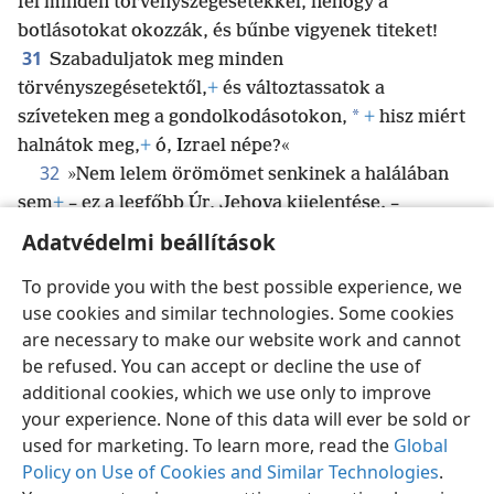
fel minden törvényszegésetekkel, nehogy a
botlásotokat okozzák, és bűnbe vigyenek titeket!
31
Szabaduljatok meg minden
törvényszegésetektől,
+
és változtassatok a
*
szíveteken meg a gondolkodásotokon,
+
hisz miért
halnátok meg,
+
ó, Izrael népe?«
32
»Nem lelem örömömet senkinek a halálában
sem
+
– ez a legfőbb Úr, Jehova kijelentése. –
Térjetek hát meg, és éljetek!
+
«”
Adatvédelmi beállítások
To provide you with the best possible experience, we
use cookies and similar technologies. Some cookies
are necessary to make our website work and cannot
Magyar
Megosztás
Beállítások
be refused. You can accept or decline the use of
Copyright
© 2026 Watch Tower Bible and Tract Society of Pennsylvania
additional cookies, which we use only to improve
Felhasználási feltételek
Bizalmas információra vonatkozó szabályok
your experience. None of this data will ever be sold or
Adatvédelmi beállítások
Bejelentkezés
JW.ORG
used for marketing. To learn more, read the
Global
Policy on Use of Cookies and Similar Technologies
.