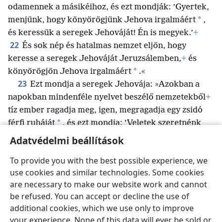
odamennek a másikéihoz, és ezt mondják: ’Gyertek,
*
menjünk, hogy könyörögjünk Jehova irgalmáért
,
és keressük a seregek Jehováját! Én is megyek.’
+
22
És sok nép és hatalmas nemzet eljön, hogy
keresse a seregek Jehováját Jeruzsálemben,
+
és
*
könyörögjön Jehova irgalmáért
.«
23
Ezt mondja a seregek Jehovája: »Azokban a
napokban mindenféle nyelvet beszélő nemzetekből
+
tíz ember ragadja meg, igen, megragadja egy zsidó
*
férfi ruháját
, és ezt mondja: ’Veletek szeretnénk
menni,
+
mert hallottuk, hogy Isten veletek van!’«
+
”
Adatvédelmi beállítások
To provide you with the best possible experience, we
use cookies and similar technologies. Some cookies
are necessary to make our website work and cannot
Magyar
Megosztás
Beállítások
be refused. You can accept or decline the use of
Copyright
© 2026 Watch Tower Bible and Tract Society of Pennsylvania
additional cookies, which we use only to improve
Felhasználási feltételek
Bizalmas információra vonatkozó szabályok
your experience. None of this data will ever be sold or
Adatvédelmi beállítások
Bejelentkezés
JW.ORG