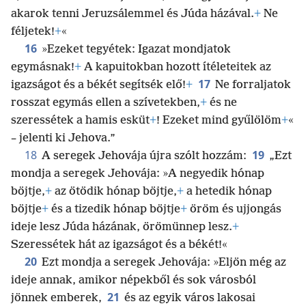
akarok tenni Jeruzsálemmel és Júda házával.
+
Ne
féljetek!
+
«
16
»Ezeket tegyétek: Igazat mondjatok
egymásnak!
+
A kapuitokban hozott ítéleteitek az
17
igazságot és a békét segítsék elő!
+
Ne forraljatok
rosszat egymás ellen a szívetekben,
+
és ne
szeressétek a hamis esküt
+
! Ezeket mind gyűlölöm
+
«
– jelenti ki Jehova.”
18
19
A seregek Jehovája újra szólt hozzám:
„Ezt
mondja a seregek Jehovája: »A negyedik hónap
böjtje,
+
az ötödik hónap böjtje,
+
a hetedik hónap
böjtje
+
és a tizedik hónap böjtje
+
öröm és ujjongás
ideje lesz Júda házának, örömünnep lesz.
+
Szeressétek hát az igazságot és a békét!«
20
Ezt mondja a seregek Jehovája: »Eljön még az
ideje annak, amikor népekből és sok városból
21
jönnek emberek,
és az egyik város lakosai