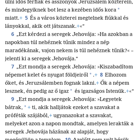
ülni idős férfiak és asszonyok Jeruzsálem közterein,
*
és mindegyiknek bot lesz a kezében idős kora
5
miatt.
+
És a város közterei megtelnek fiúkkal és
lányokkal, akik ott játszanak.
+
«”
6
„Ezt kérdezi a seregek Jehovája: »Ha azokban a
napokban túl nehéznek tűnik mindez a nép
maradékának, vajon nekem is túl nehéznek tűnik?« –
jelenti ki a seregek Jehovája.”
7
„Ezt mondja a seregek Jehovája: »Kiszabadítom
8
*
népemet kelet és nyugat földjeiről
.
+
Elhozom
őket, és Jeruzsálemben fognak lakni.
+
Ők a népem
*
lesznek, én pedig az ő igaz
és igazságos Istenük.
+
«”
9
„Ezt mondja a seregek Jehovája: »Legyetek
*
bátrak,
+
ti, akik halljátok ezeket a szavakat a
próféták szájából,
+
ugyanazokat a szavakat,
melyeket azon a napon mondtak, amelyen lerakták a
seregek Jehovája házának az alapját, hogy
10