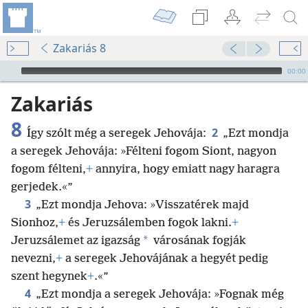
Zakariás 8
Audio Player
00:00
Zakariás
8
2
Így szólt még a seregek Jehovája:
„Ezt mondja
a seregek Jehovája: »Félteni fogom Siont, nagyon
fogom félteni,
+
annyira, hogy emiatt nagy haragra
gerjedek.«”
3
„Ezt mondja Jehova: »Visszatérek majd
Sionhoz,
+
és Jeruzsálemben fogok lakni.
+
*
Jeruzsálemet az igazság
városának fogják
nevezni,
+
a seregek Jehovájának a hegyét pedig
szent hegynek
+
.«”
4
„Ezt mondja a seregek Jehovája: »Fognak még