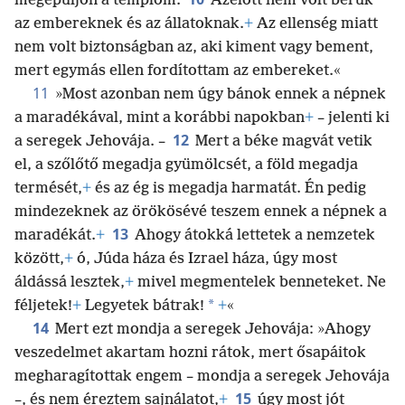
megépüljön a templom.
Azelőtt nem volt bérük
az embereknek és az állatoknak.
+
Az ellenség miatt
nem volt biztonságban az, aki kiment vagy bement,
mert egymás ellen fordítottam az embereket.«
11
»Most azonban nem úgy bánok ennek a népnek
a maradékával, mint a korábbi napokban
+
– jelenti ki
12
a seregek Jehovája. –
Mert a béke magvát vetik
el, a szőlőtő megadja gyümölcsét, a föld megadja
termését,
+
és az ég is megadja harmatát. Én pedig
mindezeknek az örökösévé teszem ennek a népnek a
13
maradékát.
+
Ahogy átokká lettetek a nemzetek
között,
+
ó, Júda háza és Izrael háza, úgy most
áldássá lesztek,
+
mivel megmentelek benneteket. Ne
*
féljetek!
+
Legyetek bátrak!
+
«
14
Mert ezt mondja a seregek Jehovája: »Ahogy
veszedelmet akartam hozni rátok, mert ősapáitok
megharagítottak engem – mondja a seregek Jehovája
15
–, és nem éreztem sajnálatot,
+
úgy most jót