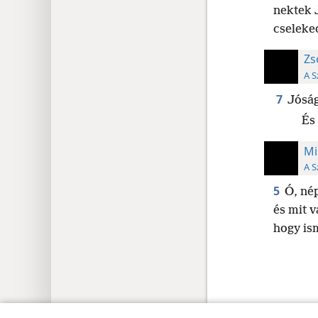
nektek 
cseleke
Zs
A S
7
Jóság
És
Mi
A S
5
Ó, né
és mit v
hogy ism
Copyright
© 2026 Watch Tower Bible and Tract Society of Pen