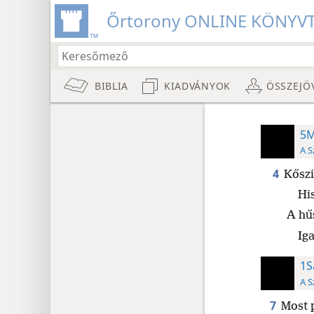
Őrtorony ONLINE KÖNYV
BIBLIA
KIADVÁNYOK
ÖSSZEJÖ
5M
A S
4
Kőszi
Hi
A hű
Ig
1S
A S
7
Most p