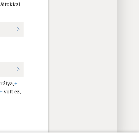
yáitokkal
rálya,
+
+
volt ez,
ok
Adatvédelmi beállítások
Bejelentkezés
JW.ORG