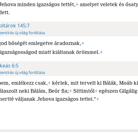
Jehova minden igazságos tettét,
+
amelyet veletek és ősat
dett.
oltárok 145:7
zentírás új világ fordítása
od bőségét emlegetve áradoznak,
+
 igazságosságod miatt kiáltanak örömmel.
+
keás 6:5
zentírás új világ fordítása
pem, emlékezz csak,
+
kérlek, mit tervelt ki Bálák, Moáb ki
álaszolt neki Bálám, Beór fia;
+
Sittimtől
+
egészen Gilgálig
ertté váljanak Jehova igazságos tettei.”
+
nsylvania
Felhasználási feltételek
Bizalmas információra vonatkozó szabály