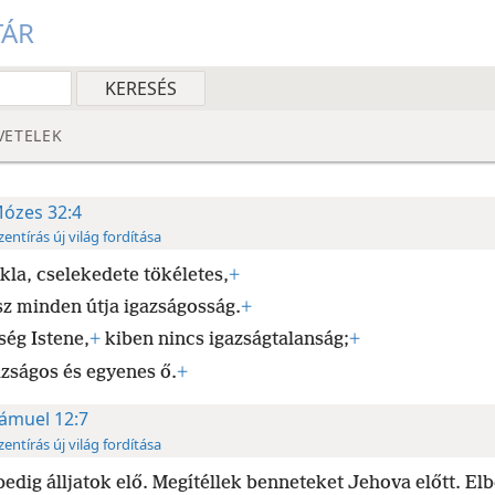
TÁR
VETELEK
ózes 32:4
zentírás új világ fordítása
kla, cselekedete tökéletes,
+
sz minden útja igazságosság.
+
ség Istene,
+
kiben nincs igazságtalanság;
+
azságos és egyenes ő.
+
ámuel 12:7
zentírás új világ fordítása
edig álljatok elő. Megítéllek benneteket Jehova előtt. El