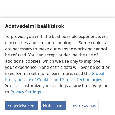
Adatvédelmi beállítások
Magyar
Beállítások
To provide you with the best possible experience, we
Copyright
© 2026 Watch Tower Bible and Tract Society of Pennsylvania
use cookies and similar technologies. Some cookies
Felhasználási feltételek
Bizalmas információra vonatkozó szabályok
are necessary to make our website work and cannot
Adatvédelmi beállítások
Bejelentkezés
JW.ORG
be refused. You can accept or decline the use of
additional cookies, which we use only to improve
your experience. None of this data will ever be sold or
used for marketing. To learn more, read the
Global
Policy on Use of Cookies and Similar Technologies
.
You can customize your settings at any time by going
to
Privacy Settings
.
Engedélyezem
Elutasítom
Testreszabás