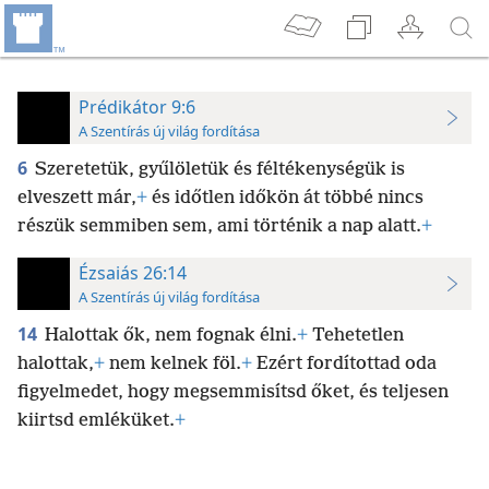
Prédikátor 9:6
A Szentírás új világ fordítása
6
Szeretetük, gyűlöletük és féltékenységük is
elveszett már,
+
és időtlen időkön át többé nincs
részük semmiben sem, ami történik a nap alatt.
+
Ézsaiás 26:14
A Szentírás új világ fordítása
14
Halottak ők, nem fognak élni.
+
Tehetetlen
halottak,
+
nem kelnek föl.
+
Ezért fordítottad oda
figyelmedet, hogy megsemmisítsd őket, és teljesen
kiirtsd emléküket.
+